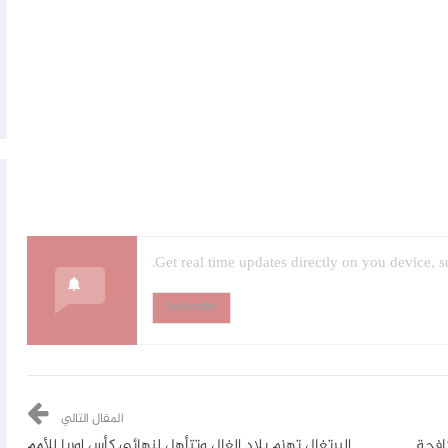
Get real time updates directly on you device, s
Subscribe
المقال التالي
مكافحة
البرتغال تهزم بلاد الغال وتتأهل لنهائي كأس اوربا للأمم