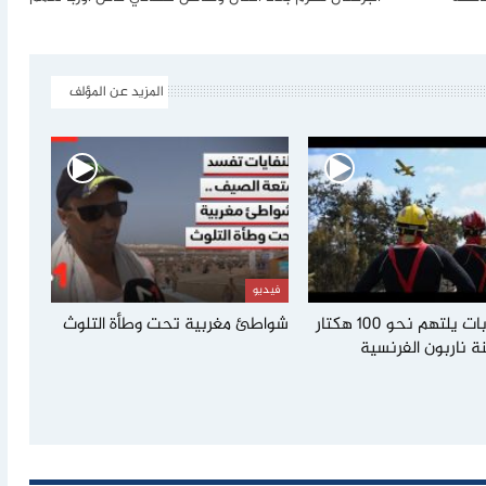
المزيد عن المؤلف
فيديو
حريق غابات يلتهم نحو 100 هكتار
شواطئ مغربية تحت وطأة التلوث
ة ناربون الفرنسية