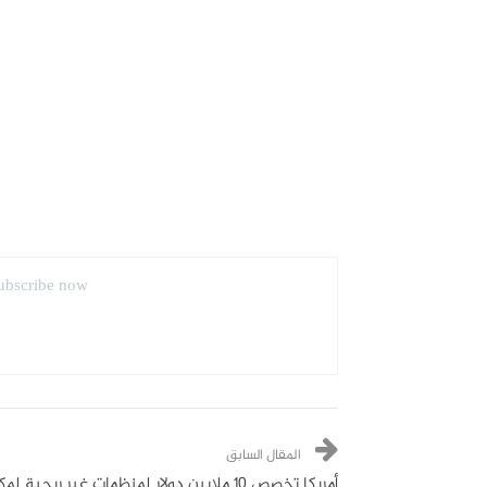
ubscribe now.
المقال السابق
أمريكا تخصص 10 ملايين دولار لمنظمات غير ربحية ل