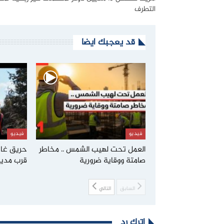
التطرف
قد يعجبك ايضا
فيديو
فيديو
العمل تحت لهيب الشمس .. مخاطر
صامتة ووقاية ضرورية
قرب مدين
السابق
التالي
اترك رد