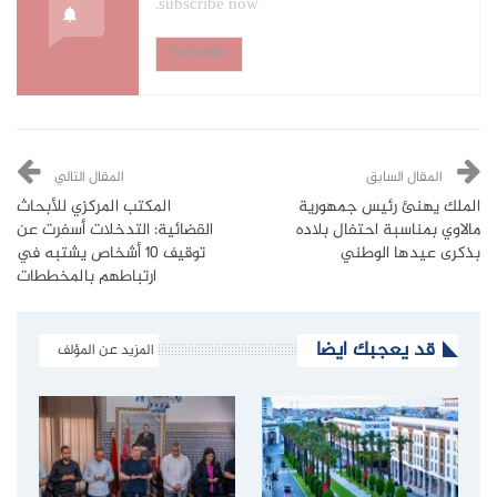
subscribe now.
Subscribe
المقال السابق
المقال التالي
الملك يهنئ رئيس جمهورية
المكتب المركزي للأبحاث
مالاوي بمناسبة احتفال بلاده
القضائية: التدخلات أسفرت عن
بذكرى عيدها الوطني
توقيف 10 أشخاص يشتبه في
ارتباطهم بالمخططات
قد يعجبك ايضا
المزيد عن المؤلف