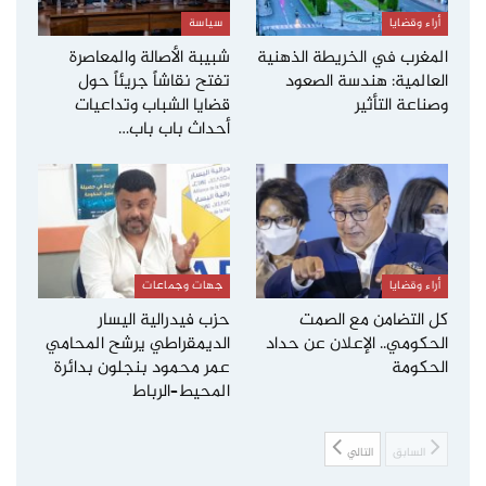
أراء وقضايا
سياسة
المغرب في الخريطة الذهنية
شبيبة الأصالة والمعاصرة
العالمية: هندسة الصعود
تفتح نقاشاً جريئاً حول
وصناعة التأثير
قضايا الشباب وتداعيات
أحداث باب باب…
أراء وقضايا
جهات وجماعات
كل التضامن مع الصمت
حزب فيدرالية اليسار
الحكومي.. الإعلان عن حداد
الديمقراطي يرشح المحامي
الحكومة
عمر محمود بنجلون بدائرة
المحيط–الرباط
السابق
التالي