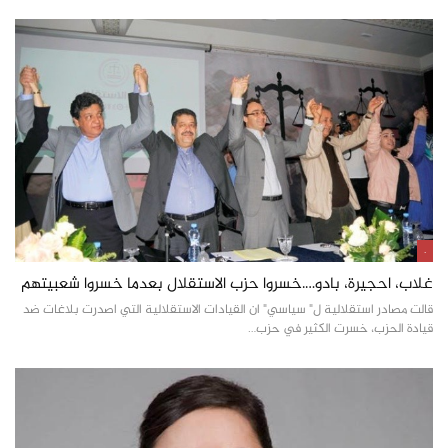
.
غلاب، احجيرة، بادو….خسروا حزب الاستقلال بعدما خسروا شعبيتهم
قالت مصادر استقلالية ل" سياسي" ان القيادات الاستقلالية التي اصدرت بلاغات ضد
قيادة الحزب، خسرت الكثير في حزب…