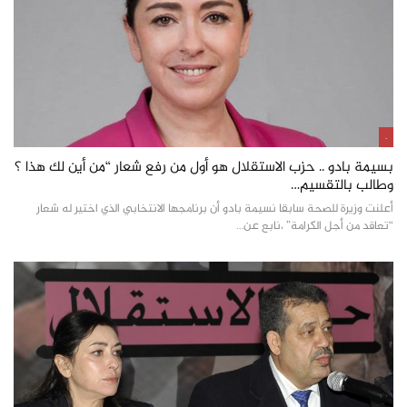
.
بسيمة بادو .. حزب الاستقلال هو أول من رفع شعار “من أين لك هذا ؟
وطالب بالتقسيم…
أعلنت وزيرة للصحة سابقا نسيمة بادو أن برنامجها الانتخابي الذي اختير له شعار
“تعاقد من أجل الكرامة” ،نابع عن…