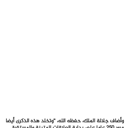
وأضاف جلالة الملك، حفظه الله، “وتخلد هذه الذكرى أيضا
مرور 250 عاما على بداية العلاقات المتينة والمستقرة