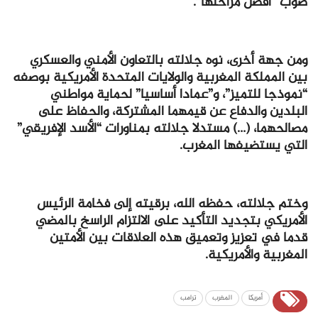
صوب “أفضل مراحلها”.
ومن جهة أخرى، نوه جلالته بالتعاون الأمني والعسكري
بين المملكة المغربية والولايات المتحدة الأمريكية بوصفه
“نموذجا للتميز”، و”عمادا أساسيا” لحماية مواطني
البلدين والدفاع عن قيمهما المشتركة، والحفاظ على
مصالحهما، (…) مستدلا جلالته بمناورات “الأسد الإفريقي”
التي يستضيفها المغرب.
وختم جلالته، حفظه الله، برقيته إلى فخامة الرئيس
الأمريكي بتجديد التأكيد على الالتزام الراسخ بالمضي
قدما في تعزيز وتعميق هذه العلاقات بين الأمتين
المغربية والأمريكية.
أمريكا
المغرب
ترامب