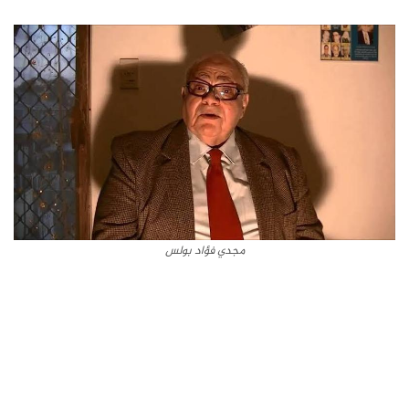
مجدي فؤاد بولس