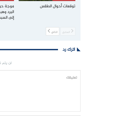
توقعات أحوال الطقس
موجة حر 
البرد وهب
إلى السب
السابق
التالي
اترك رد
لن يتم ن