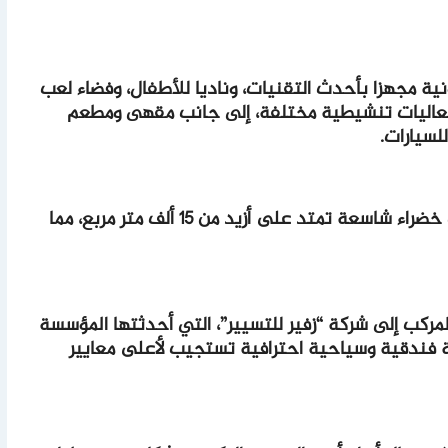
ونية مجهزا بأحدث التقنيات، وناديا للأطفال، وفضاء لعب
فعاليات تنشيطية مختلفة، إلى جانب مقهى ومطعم
لسيارات.
ومن جهة أخرى، يتوفر المركز على مساحات خضراء شاسعة تمتد على أزيد من 15 ألف متر مربع، مما
لمركب إلى شركة “زفير للتسيير”، التي أحدثتها المؤسسة
خدمة فندقية وسياحية احترافية تستجيب لأعلى معايير