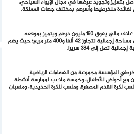
اصل بتعزيز وتجويد عرضها في مجال الإيواء السياحي،
 لفائدة منخرطيها وأسرهم بمختلف جهات المملكة.
ويمتد مركب “زفير السعيدية”، الذي رصد له غلاف مالي يفوق 160 مليون درهم ويتميز بموقعه
الاستراتيجي في قلب “جوهرة الشرق”، على مساحة إجمالية تتجاوز 42 ألفا و400 متر مربع؛ حيث يضم
نخرطي المؤسسة مجموعة من الفضاءات الرياضية
ين مع أحواض للأطفال، وخمسة ملاعب لممارسة أنشطة
عب لكرة القدم المصغرة، وملعب للكرة الحديدية، وملعبان