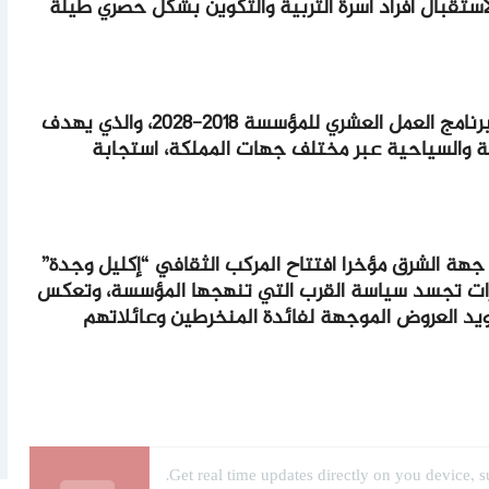
لاستقبال أفراد أسرة التربية والتكوين بشكل حصري طيلة
يذكر أن هذا الافتتاح يندرج في إطار تنزيل برنامج العمل العشري للمؤسسة 2018-2028، والذي يهدف
ية والسياحية عبر مختلف جهات المملكة، استجابة
هة الشرق مؤخرا افتتاح المركب الثقافي “إكليل وجدة”
زات تجسد سياسة القرب التي تنهجها المؤسسة، وتعكس
يد العروض الموجهة لفائدة المنخرطين وعائلاتهم
Get real time updates directly on you device, s