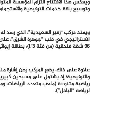
ويعكس هذا الافتتاح التزام المؤسسة المتو
وتوسيع باقة خدمات الترفيهية والاستجمام
96 شقة فندقية (من فئة F3)، بطاقة إيوائية إجمالية تصل إلى 384 سريرا.
علاوة على ذلك، يضع المركب رهن إشارة م
والترفيهية؛ إذ يشتمل على مسبحين كبير
رياضية متنوعة (ملعب متعدد الرياضات، ومل
لرياضة “البادل”).