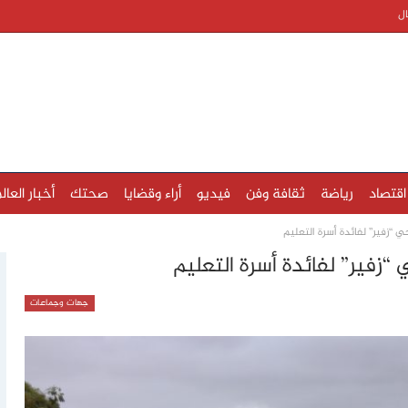
ال
اقتصاد
رياضة
ثقافة وفن
فيديو
أراء وقضايا
صحتك
أخبار العال
 “زفير” لفائدة أسرة التعليم
“زفير” لفائدة أسرة التعليم
جهات وجماعات