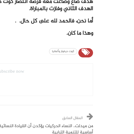
هدف ضاع وضاعت معه فرصة انتصار كوت ديف
الهدف الثاني وفازت بالمباراة.
أما نحن، فالحمد لله على كل حال. .
وهذا ما كان.
كوت ديفوار وألمانيا
ubscribe now.
المقال السابق
من ميدلت.. النساء الحركيات يؤكدن أن القيادة النسائية
أساسية للتنمية الترابية