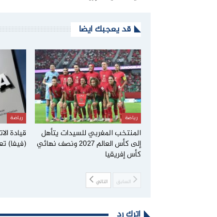
قد يعجبك ايضا
رياضة
رياضة
المنتخب المغربي للسيدات يتأهل
قيادة الا
إلى كأس العالم 2027 ونصف نهائي
(فيفا) تع
كأس إفريقيا
السابق
التالي
اترك رد