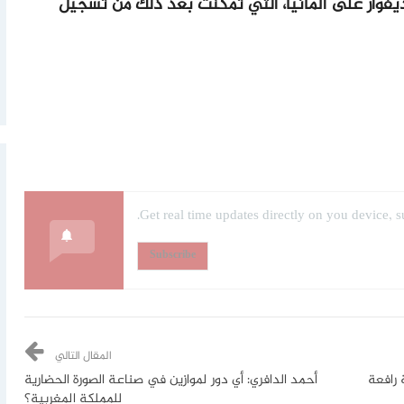
وار على ألمانيا، التي تمكنت بعد ذلك من تسجيل
Get real time updates directly on you device, s
Subscribe
المقال التالي
 رافعة
أحمد الدافري: أي دور لموازين في صناعة الصورة الحضارية
للمملكة المغربية؟