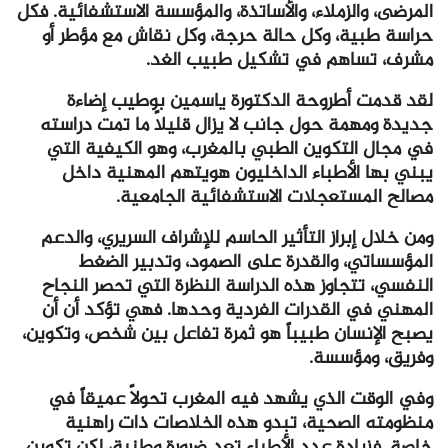
المرضى، والزملاء، والأساتذة، والمؤسسة الاستشفائية. فكل
حراسة طبية، وكل حالة حرجة، وكل نقاش مع مؤطر أو
مشرف، تساهم في تشكيل طبيب الغد.
لقد قدمت أطروحة الدكتورة ياسمين بوطيب إضاءة
جديدة ومهمة حول جانب لا يزال قليلاً ما تمت دراسته
في مجال التكوين الطبي بالمغرب، وهو الكيفية التي
يبني بها الأطباء الداخليون هويتهم المهنية داخل
مصالح المستعجلات الاستشفائية الجامعية.
ومن خلال إبراز التأثير الحاسم للإشراف السريري، والدعم
المؤسساتي، والقدرة على الصمود، وتدبير الضغط
النفسي، تتجاوز هذه الدراسة النظرة التي تحصر النجاح
المهني في القدرات الفردية وحدها. فهي تؤكد أن أن
يصبح الإنسان طبيباً هو ثمرة تفاعل بين شخص، وتكوين،
وفريق، ومؤسسة.
وفي الوقت الذي يشهد فيه المغرب تحولاً عميقاً في
منظومته الصحية، تبدو هذه الخلاصات ذات راهنية
خاصة. فزيادة عدد الأطباء تعد ضرورة وطنية، لكن تكوين