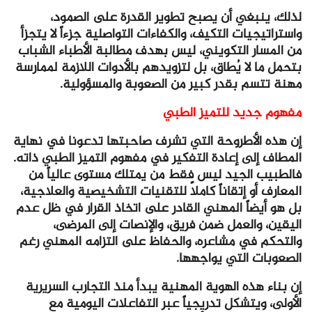
لذلك، ينبغي أن يصبح تطوير القدرة على الصمود،
واستراتيجيات التكيف، والكفاءات التواصلية جزءاً لا يتجزأ
من المسار التكويني، ليس بهدف مطالبة الأطباء الشباب
بتحمل ما لا يُطاق، بل لتزويدهم بالأدوات اللازمة لممارسة
مهنة تتسم بقدر كبير من الصعوبة والمسؤولية.
مفهوم جديد للتميز الطبي
إن هذه الأطروحة التي تشرف صاحبتها تدعونا في نهاية
المطاف إلى إعادة التفكير في مفهوم التميز الطبي ذاته.
فالطبيب الجيد ليس فقط من يمتلك مستوى عالياً من
المعارف أو إتقاناً كاملاً للتقنيات التشخيصية والعلاجية،
بل هو أيضاً المهني القادر على اتخاذ القرار في ظل عدم
اليقين، والعمل ضمن فريق، والإنصات إلى المرضى،
والتحكم في مشاعره، والحفاظ على التزامه المهني رغم
الصعوبات التي يواجهها.
إن بناء هذه الهوية المهنية يبدأ منذ التجارب السريرية
الأولى، ويتشكل تدريجياً عبر التفاعلات اليومية مع