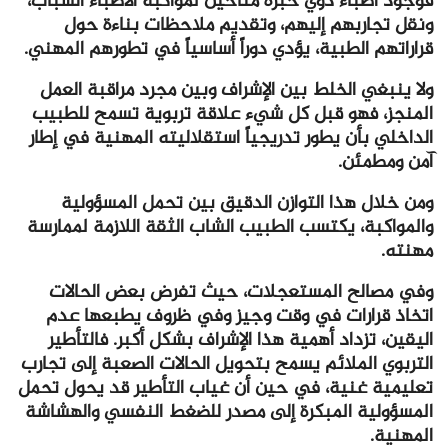
فوجود أطباء ذوي خبرة متاحين لمواكبة الأطباء الشباب،
ونقل تجاربهم إليهم، وتقديم ملاحظات بناءة حول
قراراتهم الطبية، يؤدي دوراً أساسياً في تطورهم المهني.
ولا ينبغي الخلط بين الإشراف وبين مجرد مراقبة العمل
المنجز، فهو قبل كل شيء علاقة تربوية تسمح للطبيب
الداخلي بأن يطور تدريجياً استقلاليته المهنية في إطار
آمن ومطمئن.
ومن خلال هذا التوازن الدقيق بين تحمل المسؤولية
والمواكبة، يكتسب الطبيب الشاب الثقة اللازمة لممارسة
مهنته.
وفي مصالح المستعجلات، حيث تفرض بعض الحالات
اتخاذ قرارات في وقت وجيز وفي ظروف يطبعها عدم
اليقين، تزداد أهمية هذا الإشراف بشكل أكبر. فالتأطير
التربوي الملائم يسمح بتحويل الحالات الصعبة إلى تجارب
تعليمية غنية، في حين أن غياب التأطير قد يحول تحمل
المسؤولية المبكرة إلى مصدر للضغط النفسي والهشاشة
المهنية.