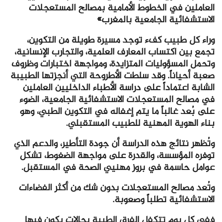
العاملين في الخطوط الأمامية بمصالح المستعجلات
الاستشفائية الجامعية بالمغرب»
وراء كل طبيب كفء توجد مسيرة طويلة من التكوين،
تجمع بين اكتساب المعارف العلمية، والتجارب الإنسانية،
وتحمل المسؤوليات المتزايدة، ومواجهة اختبارات وظروف
صعبة أحياناً. وقد سلطت الأطروحة التي أنجزتها الطبيبة
الشابة اعتماداً على دراسة الأطباء الداخليين العاملين
في مصالح المستعجلات الاستشفائية الجامعية، الضوء
على بُعد غالباً ما يتم إغفاله في التكوين الطبي، وهو
بناء الهوية المهنية للطبيب المستقبلي.
وتُظهر نتائج هذه الدراسة أن جودة التأطير، والدعم الذي
توفره المؤسسة، والقدرة على مواجهة الضغوط، تشكل
عوامل حاسمة في بروز مهنيي الصحة في المستقبل.
وتُعد مصالح المستعجلات بدون شك من أكثر الفضاءات
الاستشفائية تطلباً وصعوبة.
ففي كل يوم تتكفل الفرق الطبية بحالات يكون فيها