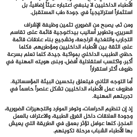
الأطباء الداخليين لا ينبغي اعتباره عبئاً إضافياً، بل
استثماراً استراتيجياً في جودة طب المستقبل.
ومن ثم، يصبح من الضروري تثمين وظيفة الإشراف
السريري، وتطوير أساليب بيداغوجية قائمة على تقاسم
التجارب والتغذية الراجعة، وتشجيع بناء علاقات قائمة
على الثقة بين الأطباء الداخليين ومؤطريهم. فكلما
حظي الطبيب الداخلي بمواكبة جيدة، كلما تعلم بسرعة
أكبر، واكتسب استقلالية أفضل، وبنى هويته المهنية في
ظروف أكثر استقراراً
أما التوجه الثاني فيتعلق بتحسين البيئة المؤسساتية.
فظروف عمل الأطباء الداخليين تشكل عنصراً حاسماً في
تجربتهم المهنية.
إذ إن تنظيم الحراسات، وتوفر الموارد والتجهيزات الضرورية،
وجودة العلاقات داخل الفرق الطبية، والاعتراف بالعمل
المنجز، كلها عوامل تؤثر بعمق في الطريقة التي يعيش
بها الأطباء الشباب مرحلة تكوينهم.