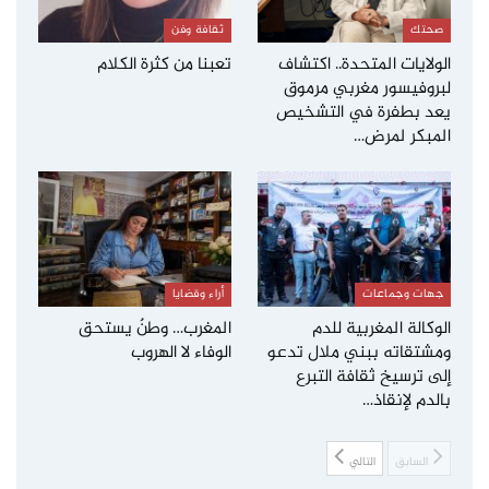
صحتك
ثقافة وفن
الولايات المتحدة.. اكتشاف
تعبنا من كثرة الكلام
لبروفيسور مغربي مرموق
يعد بطفرة في التشخيص
المبكر لمرض…
جهات وجماعات
أراء وقضايا
الوكالة المغربية للدم
المغرب… وطنٌ يستحق
ومشتقاته ببني ملال تدعو
الوفاء لا الهروب
إلى ترسيخ ثقافة التبرع
بالدم لإنقاذ…
السابق
التالي