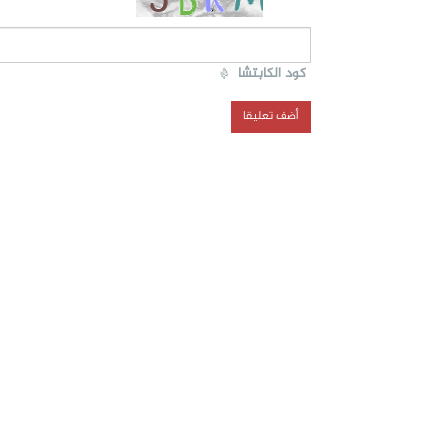
كود الكابتشا
*