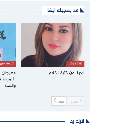
قد يعجبك ايضا
ثقافة وفن
ثقافة وفن
تعبنا من كثرة الكلام
مهرجان “م
بالموسيق
واللغة
السابق
التالي
اترك رد