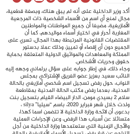
أكد وزير الداخلية على أنه لم يبق هناك، وبصفة قطعية،
مجال لمنع أي اسم من الأسماء الشخصية ذات المرجعية
الأمازيغية، مضيفا أن جميع المواطنات والمواطنين
المغاربة أحرار في اختيار أسماء مواليدهم، كما أن
المقتضيات القانونية المرتبطة بهذا المجال، تسري على
الجميع دون أي إقصاء أو تمييز، وذلك عملا بدستور
المملكة والمعاهدات والمواثيق الدولية المتعلقة بحماية
حقوق وحريات الأشخاص.
وجاء ذلك، في إطار جوابه على سؤال برلماني وجهه إليه
النائب سعيد بعزيز عضو الفريق الإشتراكي بمجلس
النواب، حول رفض تسجيل اسم شخصي أمازيغي بالحالة
المدنية، بعدما رفض مكتب الحالة المدنية بمقاطعة
سلام 2 بسيدي مومن، الدار البيضاء القيام بتسجيل بنت
ولدت خلال شهر فبراير 2020، باسم “سيليا” silya ،
بدعوى أن لائحة وزارة الداخلية لا تتضمن اسما كهذا،
متسائلا عن أسباب هذا الرفض، وعن الإجراءات العملية
والآجال الزمنية التي ستعتمدها وزارة الداخلية من أجل
التراجع عن قرار رفض تسجيل الأسماء الأمازيغية بالحالة