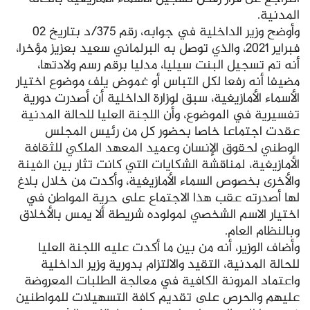
المدنية.
وأوضح وزير الداخلية في جوابه، رقم 375/د بتاريخ 02
فبراير 2021، والذي توصل به البرلماني سعيد بعزيز مؤخرا،
أنه تم تسجيل البنت سيليا، مدليا برقم رسم ولادتها،
مضيفا أنه رفعا لكل التباس أو غموض يلف موضوع اختيار
الأسماء الأمازيغية، سبق لوزارة الداخلية أن أصدرت دورية
تفسيرية في الموضوع، وأن اللجنة العليا للحالة المدنية
عقدت اجتماعا خاصا بحضور كل من رئيس المجلس
الوطني لحقوق الإنسان وعميد المعهد الملكي للثقافة
الأمازيغية، لمناقشة الشكايات التي كانت تثار بين الفينة
والأخرى بخصوص السماء الأمازيغية، وأكدت من خلال بلاغ
لها أصدرته عقب هذا الاجتماع على حرية المواطن في
اختيار الاسم الشخصي لمولوده شريطة ألا يمس بالأخلاق
وبالنظام العام.
وأضاف الوزير، أنه من بين ما أكدت عليه اللجنة العليا
للحالة المدنية، التقيد والالتزام بدورية وزير الداخلية
واعتماد المرونة الكافية في معالجة الطلبات المعروضة
عليهم والحرص على تقديم كافة التسهيلات للمواطنين