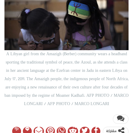
A Libyan girl from the Amazigh (Berber) community wears a headband
sporting the traditional symbol of peace, the Azoul, as she attends a class
in her ancient language at the Ezefran center in Jadu in eastern Libya on
July 17, 2011. The Amazigh people, the indigenous people of North Africa,
are enjoying a new renaissance of their own culture after four decades of
ban imposed by the regime of Moamer Kadhafi. AFP PHOTO / MARCO
LONGARI / AFP PHOTO / MARCO LONGARI
مشاركة