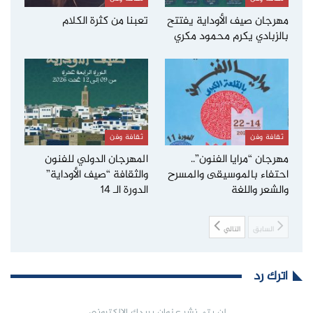
مهرجان صيف الأوداية يفتتح
تعبنا من كثرة الكلام
بالزبادي يكرم محمود مكري
ثقافة وفن
ثقافة وفن
مهرجان “مرايا الفنون”..
المهرجان الدولي للفنون
احتفاء بالموسيقى والمسرح
والثقافة “صيف الأوداية”
والشعر واللغة
الدورة الـ 14
السابق
التالي
اترك رد
لن يتم نشر عنوان بريدك الإلكتروني.