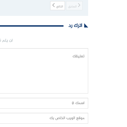
السابق
التالي
اترك رد
لن يتم ن