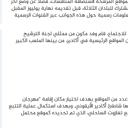
ختلف المواقع المرشحة لاستضافة المنافسات، فضلا عن وضع آخر
ترك للبلدان الثلاثة، قبل تقديمه نهاية يوليوز المقبل
علومات رسمية حول هذه الجوانب عبر القنوات الرسمية
ول للاجتماع، قام وفد مكون من ممثلي لجنة الترشيح
 المواقع الرئيسية في أكادير، من بينها الملعب الكبير
 عدد من المواقع بهدف اختيار مكان إقامة “مهرجان
ا شاطئ أكادير الأيقوني. وبهدف استكمال عملية التتبع
جع تغازوت الساحلي، الذي تم تحديده كموقع محتمل