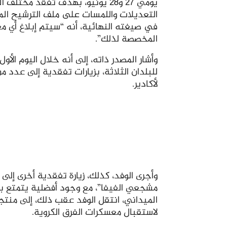
يومي 27 و28 يونيو، بهدف تفقد م
التعديلات واللمسات على ملف الترشيح المش
في صيغته النهائية، أنه “سيتم إبلاغ أي م
المخصصة لذلك”.
وأشار المصدر ذاته، إلى أنه خلال اليوم الأ
للبلدان الثلاثة، بزيارات تفقدية إلى عدد من
لأكادير.
وأجرى الوفد، كذلك، زيارة تفقدية أخرى إلى
مشجعي الفيفا”، مع وجود أفضلية يتمتع به
الميداني، انتقل الوفد عقب ذلك، إلى منت
لاستقبال معسكرات الفرق الكروية.