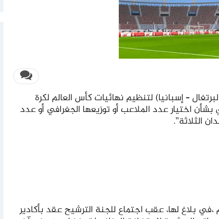
برتغال – إسبانيا) لتنظيم نهائيات كأس العالم لكرة
ار نهائي بشأن اختيار عدد الملاعب أو توزيعها الجغرافي أو عدد
ن الثلاثة”.
م ،في بلاغ لها، عقب اجتماع للجنة الترشيح عقد بأكادير