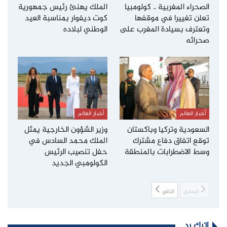
الصحراء المغربية .. كولومبيا
الملك يهنئ رئيس جمهورية
تعلن تغييرا في موقفها
كوت ديفوار بمناسبة العيد
وتعترف بسيادة المغرب على
الوطني لبلاده
صحرائه
أخبار العالم
أخبار العالم
السعودية وتركيا وباكستان
وزير الشؤون الخارجية يمثل
توقع اتفاق دفاع مشترك
الملك محمد السادس في
وسط الاضطرابات بالمنطقة
حفل تنصيب الرئيس
الكولومبي الجديد
السابق
التالي
اترك رد