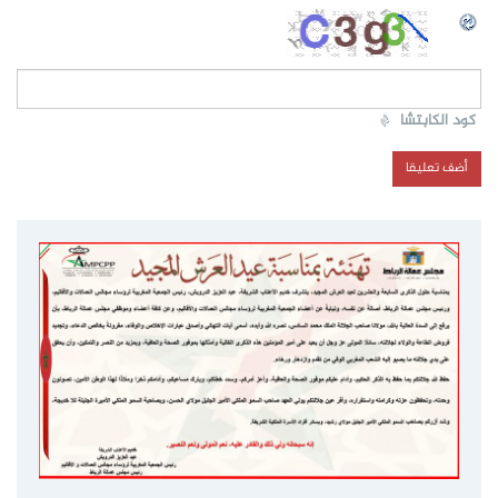
كود الكابتشا
*