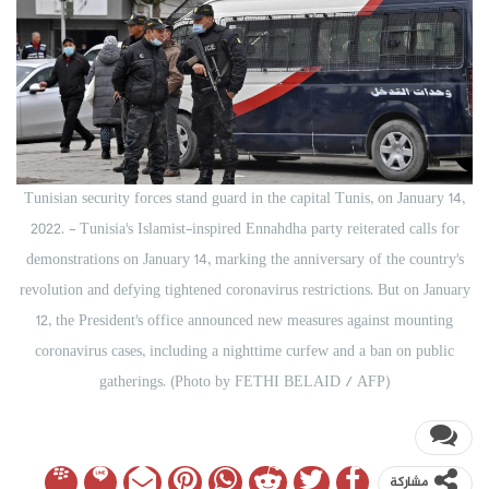
Tunisian security forces stand guard in the capital Tunis, on January 14,
2022. - Tunisia's Islamist-inspired Ennahdha party reiterated calls for
demonstrations on January 14, marking the anniversary of the country's
revolution and defying tightened coronavirus restrictions. But on January
12, the President's office announced new measures against mounting
coronavirus cases, including a nighttime curfew and a ban on public
gatherings. (Photo by FETHI BELAID / AFP)
مشاركة