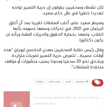
لكن نشطاء وصحفيين يقولون إن حرية التعبير تواجه
تهديدا خطيرا في ظل حكم سعيد.
وسيطر سعيد على أغلب السلطات تقريبا بعد أن أغلق
البرلمان في 2021، في تحركات وصفها خصومه بأنها
انقلاب. وتعهد بحماية الحقوق والحريات العامة وبأنه لن
يكون دكتاتورا.
وقال رئيس نقابة الصحفيين مهدي الجلاصي لرويترز “هذه
أوقات عصيبة… تتعرض حرية التعبير لضربات متزايدة.
ويلاحق نحو 20 صحفيا ومدونا بسبب منشورات أو مواقف
منتقدة للسلطات”.
الأمن تونسي
تونس
قيس سعيد
موزاييك
Get real time updates directly on you device,
subscribe now.