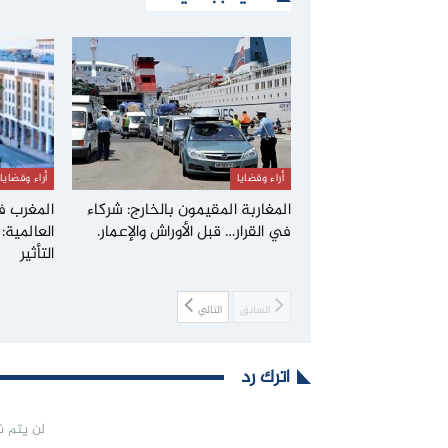
أراء وقضايا
أراء وقضايا
المغاربة المقيمون بالخارج: شركاء
المغرب ف
في القرار… قبل الأوراش والإعمار.
العالمية
التأثير
السابق
التالي
اترك رد
لن يتم ن