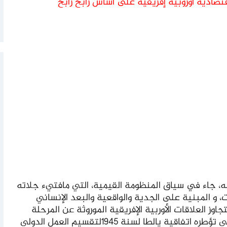
صادية أوروبية إفريقية على أساس رابح رابح
، جاء في سياق المنظومة القيمية، التي مافتيء جلاته
 و المبنية على الجدية والواقعية والبعد الإنساني
 العلاقات الأوربية الإفريقية الموروثة عن المرحلة
الكولونيالية المؤسسة على منطق استغلالي تؤطره اتفاقية يالطا لسنة 1945لتقسيم العمل الدولي