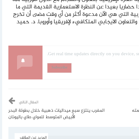
حضاريا بعيدا عن النظرة الاستعمارية القديمة التي ما
بية التي هي الآن مدعوة أكثر من أي وقت مضى أن تخرج
التعاون الايجابي المتكافيء لإفريقيا وأوروبا. د. حميد
Get real time updates directly on you device, s
Subscribe
المقال التالي
مته
المغرب ينتزع سبع ميداليات ذهبية خلال بطولة البحر
الأبيض المتوسط للمواي طاي باليونان
المزيد عن المؤلف