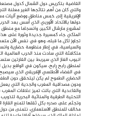
القاضية بتكريس دول الشمال كدول مصنعة، 
والتي كان من أهم نتائجها الغير معلنة الت
الإفريقية إلى خمس مناطق ووضع آليات معق
لمشروع مارشال الكبير، وانسجاما مع منطق 
الملكي جاء كمسيرة جديدة وثورة على هذا ا
تجاوز لكل ما قبله، وهو في نفس الآن متعدد 
والسياسية، في إطار منظومة حضارية وانسا
متكافئة التي سادت منذ الحرب العالمية الثان
لمنطق رابح رابح، سيكون في الواقع بديل ل
في الفضاء الأطلسي الإفريقي الذي سيصبح ف
الحضاري الطموح لم يكن ليتحقق دون الطفرة
ودون مصداقية المغرب والجدية التي يعمل 
والقاعدية التي باتت تميز علاقات المغرب 
التحتية الطرقية والمنائية البحرية لتذويب 
وتجثم على صدره بكل ثقلها لتمنع القارة ا
مخالف للمنطق الاستعماري، نتمنى من دول ا
لجلالة الملك الذي سيفتح آفاقا واعدة لتنمية