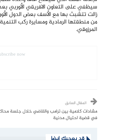
سيظفي على التعاون الافريقي الأوربي بعدا 
زالت تتشبث بها مع الأسف بعض الدول الأور
من منطقتها الرمادية ومسايرة ركب التنمية و
المرزوقي.
ubscribe now.
المقال السابق
مشادات كلامية بين ترامب والقاضي خلال جلسة محاك
في قضية احتيال مدنية
قد يعجبك ايضا