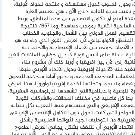
ودول الجنوب كدول مستهلكة و منتجة للمواد الأولية،
ي بقيت سرية للغاية حتى الآن ، هي تقسيم القارة
دة لمنع أي تكامل اقتصادي بين هذه المناطق، وربط
دولها بالاتحاد الأوربي الذي أسس بعد الحرب العالمية الثانية بموجب معاهدة روما 1957، كنتيجة
تقسيم العمل الدولي بين الشمال والجنوب، الخطاب
لمنطق الكولونيالي، لأن العرض القوي الذي جاء به هو
الأبعاد لجمعه بين الأبعاد الإقتصادية والاجتماعية
نية عادلة على أسس قوية كبديل حضاري للعلاقات الغير
ية إلى الآن بين إفريقيا و أوربا، ذلك أن مشروع بناء
انبوب الغاز الذي سيربط بين القارتين ستستفيد منه 23 دولة إفريقية ودول الاتحاد الأوربي طبقا
لعلاقات المجحفة القديمة، و يخلق آفاقا متجددة للتعاون
ضاء منسجما متجانسا لخدمة إفريقيا وأوروبا، هذا العرض
 النوعية والديناميةالتي تشهدها الدبلوماسية المغربية،
بها كل فاعليه في مختلف المجالات، والشركات القوية
بعمقه الإفريقي والتي سيساهم فيها المغرب بكل بنياته
الحواجز التي كانت تحول دون التكامل الإقتصادي الإفريقي
لإفريقية من التوظيف الجيد لثرواتها الطبيعية بشكل
لاتحاد الأوربي أن تتلقف بشكل إيجابي العرض الطموح
 القارة الإفريقية بتعاون وانسجام مع الدول الأوربية مما