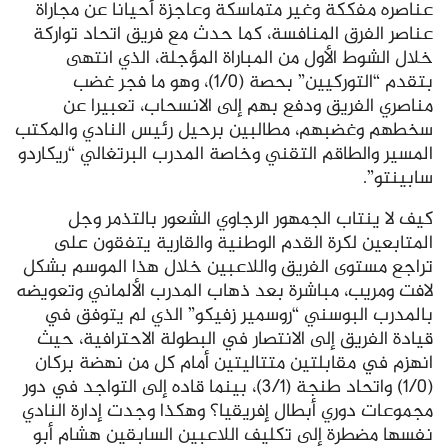
عناصره مفككة وغير متماسكة وعاجزة أحيانا عن مجاراة
عناصر الفرق المنافسة، كما حدث مع فريق اتحاد تواركة
خلال الشوط الأول من المباراة المؤجلة، الذي انتهى
بتقدم “التوركيين” بحصة (1/0)، وهو ما فجر غضب
مناصري الفريق ودفع بهم إلى الانسحاب، تعبيرا عن
سخطهم وغضبهم، مطالبين برحيل رئيس النادي والمكتب
المسير والطاقم التقني وخاصة المدرب البرتغالي “ريكاردو
سابينتو”.
كيف لا ينتاب الجمهور الرجاوي الشعور بالتذمر وجل
المتابعين لكرة القدم الوطنية والقارية يتفقون على
تراجع مستوى الفريق واللاعبين خلال هذا الموسم بشكل
لافت ومريب، مباشرة بعد ذهاب المدرب الألماني وتعويضه
بالمدرب البوسني “روسمير زفيكو” الذي لم يتوفق في
قيادة الفريق إلى الانتصار في البطولة الاحترافية، حيث
انهزم في مقابلتين متتاليتين أمام كل من نهضة بركان
(1/0) واتحاد طنجة (3/1)، بينما قاده إلى التواجد في دور
مجموعات دوري أبطال إفريقيا؟ وهكذا وجدت إدارة النادي
نفسها مضطرة إلى تكليف اللاعبين السابقين هشام أبو