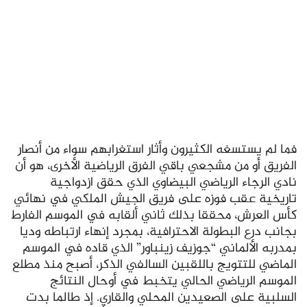
فما لم يستسغه الكثيرون وأثار استغرابهم سواء من أنصار
الفريق أو من مشجعي باقي الفرق الرياضية الأخرى، هو أن
نادي الرجاء الرياضي البيضاوي الذي حقق ازدواجية
تاريخية عقب فوزه على فريق الجيش الملكي في نهائي
كأس العرش، محققا بذلك ثاني ألقابه في الموسم الفارط
بجانب درع البطولة الاحترافية، بمجرد إنهاء ارتباطه وديا
بمدربه الألماني “جوزيف زينباور” الذي قاده في الموسم
الماضي للتتويج باللقبين السالفي الذكر، أصبح منذ مطلع
الموسم الرياضي الحالي يتخبط في أوحال النتائج
السلبية على الصعيدين المحلي والقاري. إذ طالما بدت