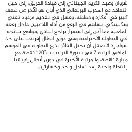
شروان وعبد الكريم الجيناني إلى قيادة الفريق، إلى حين
التعاقد مع المدرب البرتغالي الذي أبان هو الآخر عن ضعف
كبير في أفكاره وخططه، وفشل في تقديم مردود تقني
وتكتيتكي، يساهم في الرفع من أداء اللاعبين داخل رقعة
الملعب، مما أدى إلى استمرار تراجع النادي وتواضع نتائجه
في البطولة الاحترافية وفي دوري أبطال إفريقيا على حد
سواء. إذ لا يعقل أن يحتل الفائز بدرع البطولة في الموسم
الماضي الرتبة 7 في سبورة الترتيب ب”20″ نقطة مع
مباراة ناقصة، والمرتبة الأخيرة في دوري أبطال إفريقيا
بنقطة واحدة بعد تعادل واحد وخسارتين.