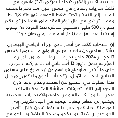
حسنية أكادير (3/1) والاتحاد التوركي (2/1) وانهزم في
ثلاث مباريات وتعادل في خمس أخرى، مما دفع بالمكتب
المسير إلى التفكير تحت ضغط الجمهور في فك الارتباط
معه بالتراضي في ظل توفر العقد على شرط جزائي يقدر
بحوالي 500 مليون سنتيم، مباشرة بعد العودة من جنوب
إفريقيا بعد الهزيمة (1/0) أمام ماميلودي صان داونز…
إن انسحاب الآلاف من أنصار نادي الرجاء الرياضي البيضاوي
بشكل سلمي من ملعب العربي الزاولي مساء يوم الخميس
19 دجنبر 2024 خلال بداية الشوط الثاني من المباراة
المؤجلة ضمن الدورة 13 أمام نادي اتحاد تواركة، احتجاجا
على ما ألت إليه أوضاع فريقهم من ترد صارخ على مستوى
النتائج المخيبة للآمال، يؤكد بأننا أحوج ما نكون إلى مثل
هذا السلوك في التعبير عن السخط وعدم الرضا، دون
اللجوء إلى تلك التصرفات الطائشة المتسمة بالعنف
وتخريب الممتلكات العامة والخاصة والاعتداءات الشخصية،
ويدعو إلى تضافر جهود الجميع في اتجاه تكريس روح
المواطنة الصادقة والحس بالمسؤولية، من خلال تأطير
الجماهير الرياضية، بما يخدم مصلحة الرياضة ويساهم في