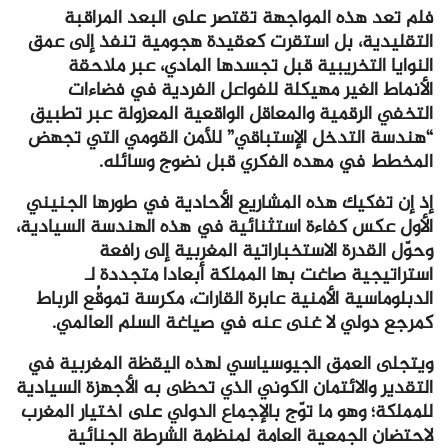
فلم تعد هذه المواجهة تقتصر على البعد المراقبة
التقليدية، بل استقرت كعقيدة هجومية تنفذ إلى عمق
النوايا التخريبية قبل تجسدها المادي، عبر ملاحقة
الأنماط الغير مهيكلة للفواعل الفردية في فضاءات
التخفي الرقمية والمعاقل الواقعية المعزولة عبر تطبيق
“هندسة التدخل الإستباقي” للأمن القومي التي تجهض
المخطط في مهده الفكري قبل نضوج وسائله.
إذ إن تفكيك هذه المشاريع الأحادية في طورها الجنيني
الأول عكس كفاءة استثنائية في هذه الهندسة السيادية،
وحوّل القدرة الاستخباراتية المغربية إلى رافعة
استراتيجية صاغت بها المملكة أبعادا متجددة لـ
الدبلوماسية الأمنية عابرة القارات، مكرسة تموقُع الرباط
كمرجع دولي لا غنى عنه في صياغة السلم العالمي.
ويتجلى العمق الجيوسياسي لهذه اليقظة المغربية في
التقدير والائتمان الكوني الذي تحظى به الأجهزة السيادية
للمملكة؛ وهو ما توّج بالإجماع الدولي على اختيار المغرب
لاحتضان الجمعية العامة لمنظمة الشرطة الجنائية