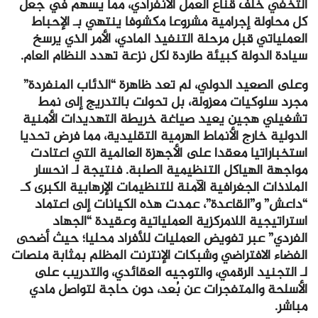
التخفي خلف قناع العمل الانفرادي، مما يسهم في جعل
كل محاولة إجرامية مشروعا مكشوفا ينتهي بـ الإحباط
العملياتي قبل مرحلة التنفيذ المادي، الأمر الذي يرسخ
سيادة الدولة كبيئة طاردة لكل نزعة تهدد النظام العام.
وعلى الصعيد الدولي، لم تعد ظاهرة “الذئاب المنفردة”
مجرد سلوكيات معزولة، بل تحولت بالتدريج إلى نمط
تشغيلي هجين يعيد صياغة خريطة التهديدات الأمنية
الدولية خارج الأنماط الهرمية التقليدية، مما فرض تحديا
استخباراتيا معقدا على الأجهزة العالمية التي اعتادت
مواجهة الهياكل التنظيمية الصلبة. فنتيجة لـ انحسار
الملاذات الجغرافية الآمنة للتنظيمات الإرهابية الكبرى كـ
“داعش” و”القاعدة”، عمدت هذه الكيانات إلى اعتماد
استراتيجية اللامركزية العملياتية وعقيدة “الجهاد
الفردي” عبر تفويض العمليات للأفراد محليا؛ حيث أضحى
الفضاء الافتراضي وشبكات الإنترنت المظلم بمثابة منصات
لـ التجنيد الرقمي، والتوجيه العقائدي، والتدريب على
الأسلحة والمتفجرات عن بُعد، دون حاجة لتواصل مادي
مباشر.