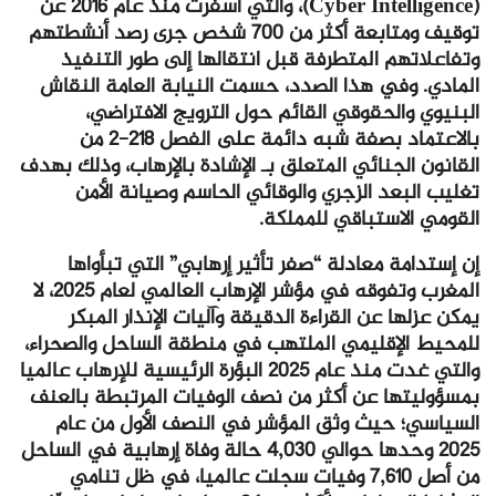
(Cyber Intelligence)، والتي أسفرت منذ عام 2016 عن
توقيف ومتابعة أكثر من 700 شخص جرى رصد أنشطتهم
وتفاعلاتهم المتطرفة قبل انتقالها إلى طور التنفيذ
المادي. وفي هذا الصدد، حسمت النيابة العامة النقاش
البنيوي والحقوقي القائم حول الترويج الافتراضي،
بالاعتماد بصفة شبه دائمة على الفصل 218-2 من
القانون الجنائي المتعلق بـ الإشادة بالإرهاب، وذلك بهدف
تغليب البعد الزجري والوقائي الحاسم وصيانة الأمن
القومي الاستباقي للمملكة.
إن إستدامة معادلة “صفر تأثير إرهابي” التي تبأواها
المغرب وتفوقه في مؤشر الإرهاب العالمي لعام 2025، لا
يمكن عزلها عن القراءة الدقيقة وآليات الإنذار المبكر
للمحيط الإقليمي الملتهب في منطقة الساحل والصحراء،
والتي غدت منذ عام 2025 البؤرة الرئيسية للإرهاب عالميا
بمسؤوليتها عن أكثر من نصف الوفيات المرتبطة بالعنف
السياسي؛ حيث وثق المؤشر في النصف الأول من عام
2025 وحدها حوالي 4,030 حالة وفاة إرهابية في الساحل
من أصل 7,610 وفيات سجلت عالميا، في ظل تنامي