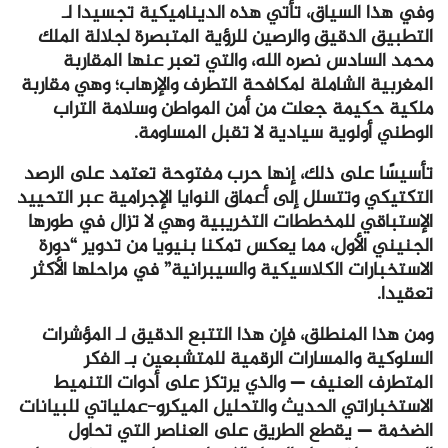
وفي هذا السياق، تأتي هذه الديناميكية تجسيدا لـ
التطبيق الدقيق والرصين للرؤية المتبصرة لجلالة الملك
محمد السادس نصره الله، والتي تعبر عنها المقاربة
المغربية الشاملة لمكافحة التطرف والإرهاب؛ وهي مقاربة
ملكية حكيمة جعلت من أمن المواطن وسلامة التراب
الوطني أولوية سيادية لا تقبل المساومة.
تأسيسًا على ذلك، إنها حرب مفتوحة تعتمد على الرصد
التكتيكي وتتسلل إلى أعماق النوايا الإجرامية عبر التحييد
الإستباقي للمخططات التخريبية وهي لا تزال في طورها
الجنيني الأول، مما يعكس تمكنا بنيويا من تدوير “دورة
الاستخبارات الكلاسيكية والسيبرانية” في مراحلها الأكثر
تعقيدا.
ومن هذا المنطلق، فإن هذا التتبع الدقيق لـ المؤشرات
السلوكية والمسارات الرقمية للمتشبعين بـ الفكر
المتطرف العنيف — والذي يرتكز على أدوات التنميط
الاستخباراتي الحديث والتحليل الميكرو-عملياتي للبيانات
الضخمة — يقطع الطريق على العناصر التي تحاول