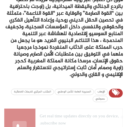
بالردع الجنائي واليقظة الميدانية، بل زاوجت باحترافية
بين “القوة الصارمة” والوقاية عبر “القوة الناعمة”، متمثلة
في تحصين الحقل الديني روحيا، وإعادة التأهيل الفكري
والحقوقي والنفسي داخل المؤسسات السجنية، وتجفيف
المنابع السوسيو إقتصادية للهشاشة عبر التنمية
المندمجة ، هذا التناغم البنيوي الفريد هو ما يجعل من
حرب المملكة على الذئاب المنفردة نموذجا مرجعيا
ملهما في التوفيق بين متطلبات الأمن الصارم وصيانة
حقوق الإنسان، مرسخا مكانة المملكة المغربية كحجر
زاوية وصمام أمان ثابت إستراتيجي للاستقرار والسلم
الإقليمي و القاري والدولي.
الإرهاب
المديرية العامة للأمن الوطني
المكتب المركزي للابحاث القضائية
حموشي
Get real time updates directly on you device,
subscribe now.