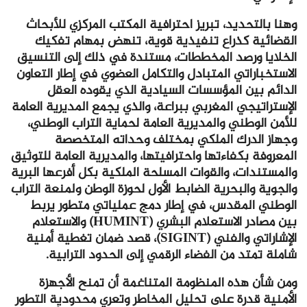
وهنا بالتحديد، تبريز احترافية المكتب المركزي للأبحاث
القضائية كذراع تنفيذية قوية، تنهض بمهام تفكيك
الخلايا ورصد المخططات، مستندة في ذلك إلى التنسيق
الاستخباراتي المتبادل والتكامل العضوي في إطار التعاون
الدائم بين المؤسسات السيادية الذي يقوده العقل
الإستراتيجي المغربي ببراعة، والذي يجمع المديرية العامة
للأمن الوطني والمديرية العامة لحماية التراب الوطني،
وجهاز الدرك الملكي بمختلف وحداته المتخصصة
المعروفة بكفاءتها واحترافيتها، والمديرية العامة للتوثيق
والمستندات، والقوات المسلحة الملكية بكل أفرعها البرية
والجوية والبحرية الضابط الأول لحوزة الوطن ولمنعة التراب
الوطني المقدس، في إطار دمج عملياتي متطور يربط
بين مصادر الاستعلام البشري (HUMINT) والاستعلام
الإشاراتي والفني (SIGINT)، قصد ضمان تغطية أمنية
شاملة تمتد من الفضاء الرقمي إلى الحدود الترابية.
ومن شأن هذه المنظومة المتناغمة أن تمنح الأجهزة
الأمنية قدرة على تحليل المخاطر وتعري محدودية التطور