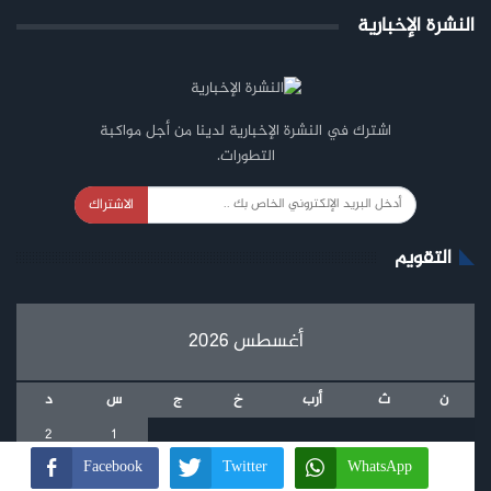
النشرة الإخبارية
اشترك في النشرة الإخبارية لدينا من أجل مواكبة
التطورات.
الاشتراك
التقويم
أغسطس 2026
ن
ث
أرب
خ
ج
س
د
2
1
Facebook
Twitter
WhatsApp
9
8
7
6
5
4
3