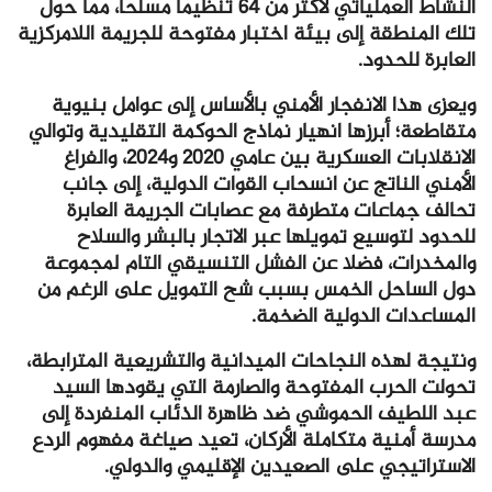
النشاط العملياتي لأكثر من 64 تنظيما مسلحا، مما حوّل
تلك المنطقة إلى بيئة اختبار مفتوحة للجريمة اللامركزية
العابرة للحدود.
ويعزى هذا الانفجار الأمني بالأساس إلى عوامل بنيوية
متقاطعة؛ أبرزها انهيار نماذج الحوكمة التقليدية وتوالي
الانقلابات العسكرية بين عامي 2020 و2024، والفراغ
الأمني الناتج عن انسحاب القوات الدولية، إلى جانب
تحالف جماعات متطرفة مع عصابات الجريمة العابرة
للحدود لتوسيع تمويلها عبر الاتجار بالبشر والسلاح
والمخدرات، فضلا عن الفشل التنسيقي التام لمجموعة
دول الساحل الخمس بسبب شح التمويل على الرغم من
المساعدات الدولية الضخمة.
ونتيجة لهذه النجاحات الميدانية والتشريعية المترابطة،
تحولت الحرب المفتوحة والصارمة التي يقودها السيد
عبد اللطيف الحموشي ضد ظاهرة الذئاب المنفردة إلى
مدرسة أمنية متكاملة الأركان، تعيد صياغة مفهوم الردع
الاستراتيجي على الصعيدين الإقليمي والدولي.