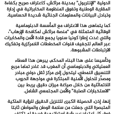
الدولية “الإنتربول” بمدينة مراكش، كاعتراف صريح بكفاءة
المقاربة الوطنية وتفوق المنظومة المخابراتية في إدارة
وتبادل البيانات والمعلومات الجنائية شديدة الحساسية.
كما يتماهى هذا الاعتراف مع المأسسة الدبلوماسية
الوقائية المتمثلة في “منصة مراكش لمكافحة الإرهاب”،
والتي غدت إطارا كونيا سنويا يجمع قادة الأمن والمخابرات
عبر العالم لتجفيف قنوات المخططات اللامركزية وتفكيك
الارتباطات المشبوهة.
وتأسيسا على هذا البناء المحكم، يبرهن هذا العطاء
العملياتي والدبلوماسي أن المغرب قد غادر تماما مربع
التنسيق النمطي، ليتحول إلى مركز ثقل دولي مبادر
ومصدِّر للحلول الأمنية المبتكرة في مواجهة الحروب
اللاتماثلية من خلال صياغة ميزان دقيق يربط بين
“الاستخبارات الصلبة” والأمن المجتمعي الشامل.
إنها، إذن، الحصيلة الكبرى للتنزيل الدقيق للرؤية الملكية
المتبصرة التي جعلت من سلامة الوطن والمواطن ثابتا
فوق كل اعتبار؛ عبر رؤية استراتيجية فريدة لم تكتفِ