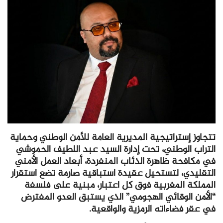
تتجاوز إستراتيجية المديرية العامة للأمن الوطني وحماية
التراب الوطني، تحت إدارة السيد عبد اللطيف الحموشي
في مكافحة ظاهرة الذئاب المنفردة، أبعاد العمل الأمني
التقليدي، لتستحيل عقيدة استباقية صارمة تضع استقرار
المملكة المغربية فوق كل اعتبار، مبنية على فلسفة
“الأمن الوقائي الهجومي” الذي يستبق العدو المفترض
في عقر فضاءاته الرمزية والواقعية.