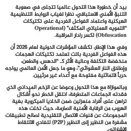
بيد أن خطورة هذا التحول عالميا تتجلى في صعوبة
التنبؤ الأمني الاستباقي، نظرا لغياب الروابط التنظيمية
الهيكلية واعتماد الفواعل الفردية على تكتيكات
“التمويه العملياتي المكثف” (Operational
Obfuscation) لكسر رادار المراقبة.
وفي هذا الإطار، تكشف المؤشرات الدولية لعام 2026 أن
هذه الفواعل الفردية باتت تعتمد تكتيكات الهجمات
منخفضة التكلفة وعالية الأثر كـ “الدهس، والطعن،
وإطلاق النار العشوائي”، وهو ما جعل الأمن العالمي يواجه
حرباً لاتماثلية مفتوحة مع أعداء غير مرئيين.
وبالموازاة مع هذا التحول وعوضا عن الزخم الميداني الذي
فقدته الجماعات المتطرفة، انتقل الخطر نحو أشكال
تراهن على أفراد منعزلين ضمن الخلايا الميكروية بغية
الهروب من الرقابة الأمنية الصارمة، حيث تخلت هذه
المجموعات عن قنوات الاتصال التقليدية لصالح تطبيقات
مشفرة من النظير إلى النظير (P2P) لتفادي الالتقاط
الإشاراتي.