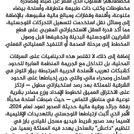
مخططاتهم؛ الأسلوب الذي أسفر عن ضبط ومصادرة
مخطوطات وكتب ذات طبيعة متطرفة، وأسلحة بيضاء
متنوعة، وأقنعة وقفازات، ومبالغ مالية مشبوهة، بالإضافة
إلى وسائل نقل استخدمت لتسهيل التحركات اللوجستية،
مما أكد قدرة العقل الاستخباراتي المغربي على قطع
الشرايين اللوجستية البديلة وتجفيفها قبل وصول
المخطط إلى مرحلة الصدمة أو التنفيذ العملياتي الفعلي.
إضافة إلى ذلك، لا تقتصر هذه الديناميات على السرقات
المحلية، بل تتداخل مع الجريمة المنظمة العابرة للحدود
كشبكات تهريب الأسلحة الحربية المرتبطة ببؤر التوتر في
الساحل وصحراء مالي، والتي جرى إحباطها على الحدود
الشرقية للمملكة بعد رصد استخباراتي مطول — ارتكز
على الاختراق العميق لخطوط الإمداد وزرع مصادر بشرية
نوعية في مناطق التماس — حيث ضبطت أسلحة مخبأة
رفقة جرائد ورقية مالية حديثة الصدور تعود لعام 2024،
الأمر الذي أثبت ارتباطها اللوجستي بالتهديدات الإقليمية،
لاسيما بعد صدور شريط فيديو مسجل لقيادي بارز في
تنظيم “داعش” بالساحل يهدد فيه المملكة رسميا. من