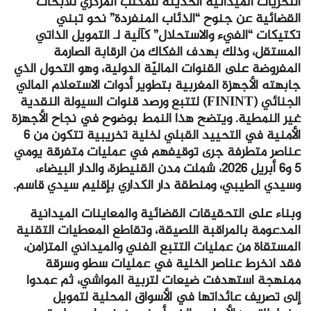
التحريات الميدانية الحديثة للمكتب المركزي للأبحاث
القضائية عن جنوح “الذئاب المنفردة” نحو تبني
تكتيكات “الفيء والاستحلال” كآلية لـ التمويل الذاتي
المستقل، وذلك بهدف الفكاك من الرقابة الصارمة
المفروضة على القنوات الماليّة الدولية، وهو التحول الذي
جابهته الأجهزة المغربية بتطوير أدوات الاستعلام المالي
الجنائي (FININT) لتتبع ورصد قنوات السيولة النقدية
غير النمطية. ويتضح هذا النمط بوضوح في نجاح الأجهزة
الأمنية في التحييد القبلي لخلية تخريبية تتكون من 6
عناصر متطرفة جرى توقيفهم في عمليات متفرقة يومي
5 و6 أبريل 2026، شملت مدن القنيطرة، والدار البيضاء،
وسيدي الطيبي، ومنطقة دار الكداري بإقليم سيدي قاسم.
وبناء على التحقيقات القضائية والمعاينات الميدانية
المدعومة بالمراقبة اللصيقة، وتقاطع المعطيات التقنية
المستقاة من عمليات التتبع الفني والميداني المتزامن،
فقد انخرط عناصر الخلية في عمليات سطو وسرقة
ممنهجة استهدفت ضيعات لتربية المواشي، ثم عمدوا
إلى تصريف عائداتها في الأسواق المحلية لتمويل