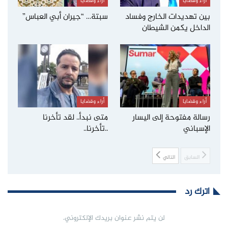
أراء وقضايا
أراء وقضايا
بين تهديدات الخارج وفساد
سبتة… “جيران أبي العباس”
الداخل يكمن الشيطان
أراء وقضايا
أراء وقضايا
رسالة مفتوحة إلى اليسار
متى نبدأ.. لقد تأخرنا
الإسباني
..تأخرنا..
السابق
التالي
اترك رد
لن يتم نشر عنوان بريدك الإلكتروني.