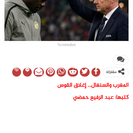
Screenshot
مشاركة
المغرب والسنغال… إغلاق القوس
كتبها: عبد الرفيع حمضي