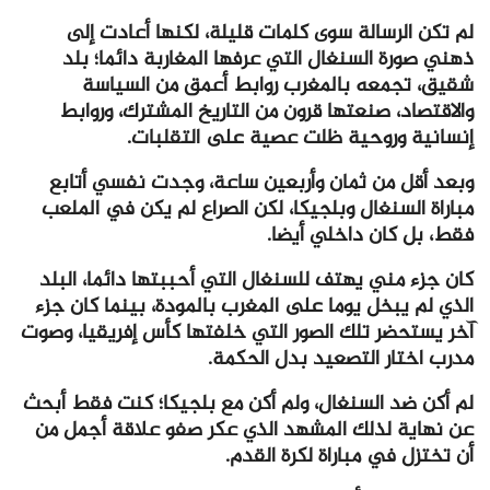
لم تكن الرسالة سوى كلمات قليلة، لكنها أعادت إلى
ذهني صورة السنغال التي عرفها المغاربة دائما؛ بلد
شقيق، تجمعه بالمغرب روابط أعمق من السياسة
والاقتصاد، صنعتها قرون من التاريخ المشترك، وروابط
إنسانية وروحية ظلت عصية على التقلبات.
وبعد أقل من ثمان وأربعين ساعة، وجدت نفسي أتابع
مباراة السنغال وبلجيكا، لكن الصراع لم يكن في الملعب
فقط، بل كان داخلي أيضا.
كان جزء مني يهتف للسنغال التي أحببتها دائما، البلد
الذي لم يبخل يوما على المغرب بالمودة، بينما كان جزء
آخر يستحضر تلك الصور التي خلفتها كأس إفريقيا، وصوت
مدرب اختار التصعيد بدل الحكمة.
لم أكن ضد السنغال، ولم أكن مع بلجيكا؛ كنت فقط أبحث
عن نهاية لذلك المشهد الذي عكر صفو علاقة أجمل من
أن تختزل في مباراة لكرة القدم.