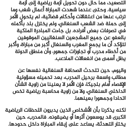
التصعيد، مما حال دون تحويل أزمة رياضية إلى أزمة
سياسية. وحتى عندما شهدت المباراة أعمال شغب وما
ترتب عنها من اعتقالات وأحكام قضائية، لم يتحول الأمر
إلى حملة ضد الشعب السنغالي، ولم يختزل بلد بأكمله
في تصرفات بعض أفراده. بل جاءت المبادرة الملكية
بالعفو عن جميع المشجعين السنغاليين الموقوفين
لتؤكد أن ما يجمع المغرب والسنغال أكبر من مباراة، وأكبر
من أخطاء مدرب أو تجاوزات جمهور، وأن منطق الدولة
يظل أسمى من انفعالات الملاعب.
واليوم، حين تتحدث الصحافة السنغالية نفسها عن
مطالب واسعة برحيل المدرب، بعد تحميله مسؤولية
الإقصاء أمام بلجيكا، فإن الأمر لا يعنينا من زاوية الشأن
الداخلي السنغالي، ولا من زاوية محاسبة رياضية تخص
اتحادا وجمهورا بعينهما.
لكنه يذكرنا بأن الأشخاص الذين يدبرون اللحظات الرياضية
الكبرى قد يوسعون أثرها أو يضيقونه. فالمدرب، حين
يختار التهدئة، يساعد على إبقاء المباراة داخل حدودها.