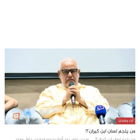
أراء وقضايا
من يلجم لسان ابن كيران؟!
من يلجم لسان ابن كيران؟! ونحن على بعد أسابيع معدودة من حلول موعد