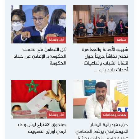
سياسة
أراء وقضايا
شبيبة الأصالة والمعاصرة
كل التضامن مع الصمت
تفتح نقاشاً جريئاً حول
الحكومي.. الإعلان عن حداد
قضايا الشباب وتداعيات
الحكومة
أحداث باب باب…
جهات وجماعات
أراء وقضايا
حزب فيدرالية اليسار
صندوق الاقتراع ليس وعاء
الديمقراطي يرشح المحامي
لرمي أوراق التصويت
عمر محمود بنجلون بدائرة