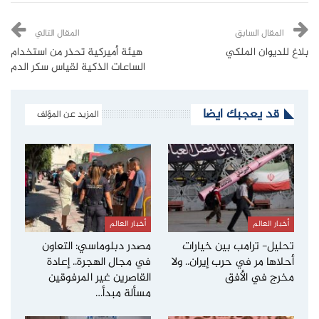
المقال السابق
المقال التالي
بلاغ للديوان الملكي
هيئة أميركية تحذر من استخدام
الساعات الذكية لقياس سكر الدم
قد يعجبك ايضا
المزيد عن المؤلف
أخبار العالم
أخبار العالم
تحليل- ترامب بين خيارات
مصدر دبلوماسي: التعاون
أحلاها مر في حرب إيران.. ولا
في مجال الهجرة.. إعادة
مخرج في الأفق
القاصرين غير المرفوقين
مسألة مبدأ…