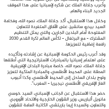
وأعرب جلالة الملك عن شكره لإسبانيا على هذا الموقف
الجديد البناء والهام.
وخلال هذا الاستقبال، أكد جلالة الملك، نصره الله، وفخامة
السيد بيدرو سانشيز، على الآفاق المتفردة للتعاون
المفتوحة أمام البلدين الجارين، والتي يمثل التنظيم
المشترك – مع البرتغال – لكأس العالم لكرة القدم 2030
رافعة إضافية لتعزيزها.
وقد أعرب رئيس الحكومة الإسبانية عن إشادته وتأكيده
على اهتمام إسبانيا بالمبادرات الاستراتيجية التي أطلقها
جلالة الملك، نصره الله، خاصة مبادرة البلدان الإفريقية
المطلة على المحيط الأطلسي، والمبادرة الملكية لتعزيز
ولوج بلدان الساحل إلى المحيط الأطلسي، وكذا أنبوب
الغاز الإفريقي الأطلسي نيجيريا – المغرب”.
حضر هذا الاستقبال عن الجانب الإسباني، السيد خوسي
مانويل ألباريس، وزير الشؤون الخارجية والاتحاد الأوروبي
والتعاون، والسيدة إيما باريتشي، الكاتبة العامة للشؤون