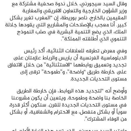
وقال السيد سيجورني، خلال ندوة صحفية مشتركة مع
وزير الشؤون الخارجية والتعاون الافريقي والمغاربة
المقيمين بالخارج، ناصر بوريطة، إن “المغرب تغير بشكل
كبير. أنا معجب بالإصلاحات والمشاريع التي يقودها جلالة
الملك، الذي يضع التنمية البشرية في صلب النموذج
التنموي الذي أطلقته المملكة”.
وفي معرض تطرقه للعلاقات الثنائية، أكد رئيس
الدبلوماسية الفرنسية أن باريس والرباط عازمتان على
تجديد وتعميق روابطهما “الاستثنائية” من خلال الاتفاق
على خارطة طريق “واضحة”، و”طموحة” ترقى إلى
مستوى التحديات الجديدة.
وأوضح أنه “لتجديد هذه الروابط، فإن خارطة الطريق
الخاصة بنا واضحة وطموحة. ويتعين أن يكون مشروعنا
في مستوى التحديات الجديدة للقرن. سنكون أكثر قدرة،
سوياً أو بشكل منفصل، مع الاحترام والشفافية، أو بشكل
من الوفاء المشترك”.