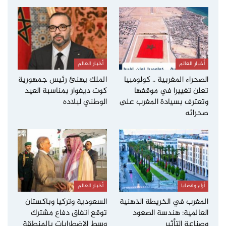
أخبار العالم
أخبار العالم
الصحراء المغربية .. كولومبيا
الملك يهنئ رئيس جمهورية
تعلن تغييرا في موقفها
كوت ديفوار بمناسبة العيد
وتعترف بسيادة المغرب على
الوطني لبلاده
صحرائه
أراء وقضايا
أخبار العالم
المغرب في الخريطة الذهنية
السعودية وتركيا وباكستان
العالمية: هندسة الصعود
توقع اتفاق دفاع مشترك
وصناعة التأثير
وسط الاضطرابات بالمنطقة