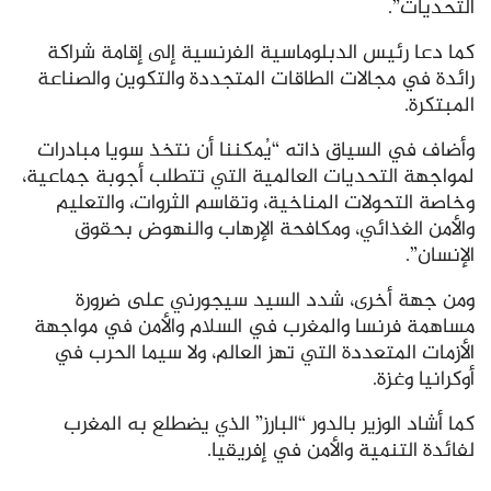
التحديات”.
كما دعا رئيس الدبلوماسية الفرنسية إلى إقامة شراكة
رائدة في مجالات الطاقات المتجددة والتكوين والصناعة
المبتكرة.
وأضاف في السياق ذاته “يُمكننا أن نتخذ سويا مبادرات
لمواجهة التحديات العالمية التي تتطلب أجوبة جماعية،
وخاصة التحولات المناخية، وتقاسم الثروات، والتعليم
والأمن الغذائي، ومكافحة الإرهاب والنهوض بحقوق
الإنسان”.
ومن جهة أخرى، شدد السيد سيجورني على ضرورة
مساهمة فرنسا والمغرب في السلام والأمن في مواجهة
الأزمات المتعددة التي تهز العالم، ولا سيما الحرب في
أوكرانيا وغزة.
كما أشاد الوزير بالدور “البارز” الذي يضطلع به المغرب
لفائدة التنمية والأمن في إفريقيا.