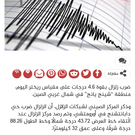
مشاركة
ضرب زلزال بقوة 4.6 درجات على مقياس ريختر اليوم،
منطقة “شينج يانج” في شمال غربي الصين.
وذكر المركز الصيني لشبكات الزلازل، أن الزلزال ضرب حي
دابانتشنج في أورومتشي، وتم رصد مركز الزلزال عند
الْتقاء خط العرض 43.72 درجة شمالًا وخط الطول 88.26
درجة شرقًا، وعلى عمق 32 كيلومترًا.