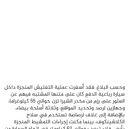
وحسب البلاغ، فقد أسفرت عملية التفتيش المنجزة داخل
سيارة رباعية الدفع كان على متنها المشتبه فيهم عن
العثور على رزم من مخدر الشيرا تزن حوالي 55 كيلوغراما،
وجهازين لرصد وتحديد المواقع، وثلاثة أسلحة بيضاء،
بالإضافة إلى غلاف لرصاصة تستخدم في سلاح
الكلاشينكوف، بينما مكنت إجراءات التمشيط المنجزة
بأرض خلاء تبعد بحوالي 62 كيلومتر في اتجاه السمارة من