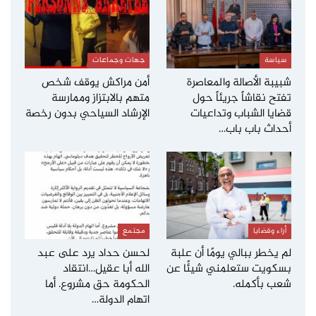
سياسة
جهات وجماعات
شبيبة الأصالة والمعاصرة
أمن مراكش يوقف شخص
تفتح نقاشاً جريئاً حول
متهم بالابتزاز وممارسة
قضايا الشباب وتداعيات
الإرشاد السياحي بدون رخصة
أحداث باب باب…
أراء وقضايا
مجتمع
لم يخطر ببالي يومًا أن علبة
لحسن حداد يرد على عبد
بسكويت ستعلمني شيئًا عن
الله أبا عقيل…انتقاد
شعب بأكمله.
الحكومة حق مشروع. أما
اتهام الدولة…