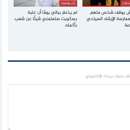
اعات
أراء وقضايا
كش يوقف شخص متهم
لم يخطر ببالي يومًا أن علبة
 وممارسة الإرشاد السياحي
بسكويت ستعلمني شيئًا عن شعب
صة
بأكمله.
شر عنوان بريدك الإلكتروني.