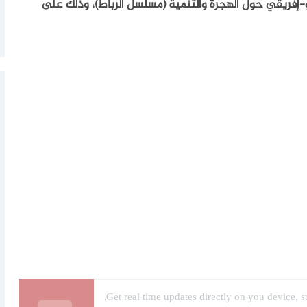
ورو-إفريقي حول الهجرة والتنمية (مسلسل الرباط)، وذلك على
Get real time updates directly on you device, s