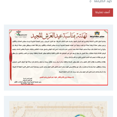
كود الكابتشا
*