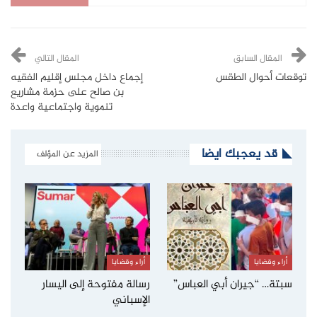
المقال السابق
المقال التالي
توقعات أحوال الطقس
إجماع داخل مجلس إقليم الفقيه
بن صالح على حزمة مشاريع
تنموية واجتماعية واعدة
قد يعجبك ايضا
المزيد عن المؤلف
أراء وقضايا
أراء وقضايا
سبتة… “جيران أبي العباس”
رسالة مفتوحة إلى اليسار
الإسباني