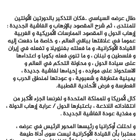
طال عرضه السياسي ..فكان التذكير بالدورتين الأولتين
للمنتدى ، ثم شرح المقصود بالإرهاب و الفاشية الجديدة :
إرهاب الدول و المقصود الممارسات الأمريكية و الغربية
عموما في علاقتها بباقي العالم ، و خاصة ما دفعت إليه
القيادة الأوكرانية، و ما فعلته بفنزويلا و تفعله في إيران
و فلسطين و لبنان ، و ما تنوي فعله بكوبا و اعتداءها
على سيادة الدول ، و محاولة التحكم في العالم و
الاستحواذ على موارده ، و إحياءها لفاشية جديدة ،
يمينية متطرفة و شعبوية ، و عودتها لمنطق الحرب و
الغطرسة و فرض الأحادية القطبية.
كال لأمريكا و للمملكة المتحدة و لفرنسا الجزء الأكبر من
انتقاداته اللاذعة ، باعتبارها الدول / عرابة إرهاب الدولة ،
و مغذية عودة الفاشية الجديدة .
و احتلت أوكرانيا و رئيسها المحور الرئيس في عرضه ،
معتبرا بأن القيادة الأوكرانية ليست سوى أداة طيعة