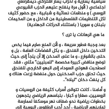
سياسية يسارية و أحزاب يسار اشتراكي ديمقراطي
اجتماعي ( لأول مرة ينفتح عليهم الحزب الشيوعي
الروسي ) و منظمات نسائية و شبابية ، مع حضور كثيف
لكل التنظيمات الفلسطينية من الداخل و من المخيمات
بلبنان و سوريا ( باستثناء الحركات الجهادية)
ما هي الرهانات يا ترى ؟
بعد وجبة فطور سريعة ، و لأن المنع صارم فيما يخص
التدخين داخل الفندق ، و بكل الفضاءات العامة ، بل و
حتى بالشوارع ، و ما على المدخن إلا أن يلجأ إلى حيث
توضع منافض كبيرة مخصصة “للمبليين” مثلي ، فقد
اصطحبت قهوتي السوداء إلى البهو الخارجي للفندق
حيث تحلق حزب المدخنين حول منفضة زرعت هناك و
كل ينفث دخان “ليلاه”..
و أمامنا ، كانت تتوالى أسراب كثيفة من الروسيات و
الروسيين، صغارا و كبارا ، بلباسهم الرياضي يتجهون
بخطوات رياضية نحو ضفاف نهر موسكفا لممارسة
تمارينهم الرياضية ، أحد أحب الطقوس اليومية إلى