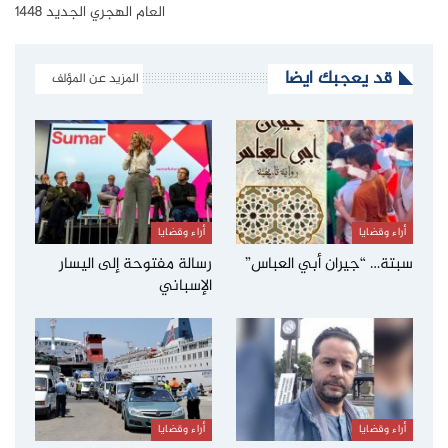
العام الهجري الجديد 1448
قد يعجبك ايضا
المزيد عن المؤلف
أراء وقضايا
أراء وقضايا
سبتة… “جيران أبي العباس”
رسالة مفتوحة إلى اليسار
الإسباني
أراء وقضايا
أراء وقضايا