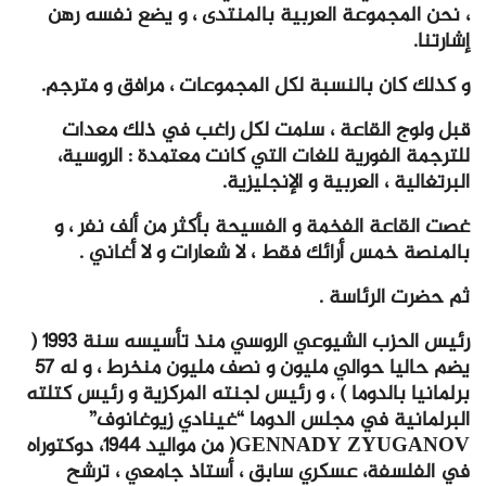
، نحن المجموعة العربية بالمنتدى ، و يضع نفسه رهن
إشارتنا.
و كذلك كان بالنسبة لكل المجموعات ، مرافق و مترجم.
قبل ولوج القاعة ، سلمت لكل راغب في ذلك معدات
للترجمة الفورية للغات التي كانت معتمدة : الروسية،
البرتغالية ، العربية و الإنجليزية.
غصت القاعة الفخمة و الفسيحة بأكثر من ألف نفر ، و
بالمنصة خمس أرائك فقط ، لا شعارات و لا أغاني .
ثم حضرت الرئاسة .
رئيس الحزب الشيوعي الروسي منذ تأسيسه سنة 1993 (
يضم حاليا حوالي مليون و نصف مليون منخرط ، و له 57
برلمانيا بالدوما ) ، و رئيس لجنته المركزية و رئيس كتلته
البرلمانية في مجلس الدوما “غينادي زيوغانوف”
GENNADY ZYUGANOV( من مواليد 1944، دوكتوراه
في الفلسفة، عسكري سابق ، أستاذ جامعي ، ترشح