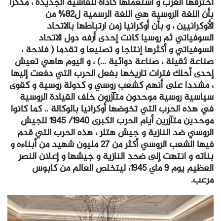
اخترقها الغرب و استعملها كأداة للفاشية الجديدة ، مذكرا
بأن اللغة الروسية هي اللغة الرسمية ل82% من
الأوكرانيين ، و بأن أوكرانيا زمن ارتباطها بالاتحاد
السوفياتي ثم روسيا كانت إحدى أرفه دول الاتحاد
السوفياتي و أكثرها إنتاجا و تصنيعا و تقدما ( فلاحة ،
صناعة ثقيلة ، صناعة دوائية …) ، و اليوم هاهي تعيش
إحدى أحلك فترات تاريخها بفعل الحرب التي دفعت إليها
، مشددا على أنهم كشعب روسي و كدولة روسية و كقوى
سياسية روسية موحدون متآزرون خلف القيادة الروسية
في هذه الحرب التي تخوضها أوكرانيا بالوكالة .. كما كانوا
موحدين متآزرين أيام الحرب الكبرى 1940/ 1945 للجيش
الروسي ضد النازية و جيش هتلر ، هذه الحرب التي قدم
فيها الشعب الروسي أكثر من 27 مليون شهيد من أبناءه و
بناته و انتهت إلى ضحد النازية و جيشها و إعلان النصر
العظيم يوم 9 ماي 1945، ليتخلص العالم من كابوس
مرعب.