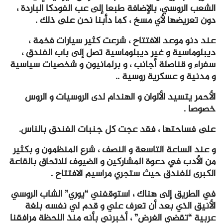
الشعب الروسي، بالإضافة طبعا إلى عب الفودكا الباردة ،
دون تعريضها لأي مسخ ، كما دأبنا نحن على ذلك .
عند دنو موعد الافتتاح ، شرعت كثير سيارات فخمة ،
ديبلوماسية و غير ديبلوماسية تصل إلى باب الفندق ،
سفراء و قناصلة أجانب ، و برلمانيون و شخصيات سياسية
و مدنية و عسكرية روسية ..
الأحمر يتسيد الألوان و الهندام لدى الروسيات و الروس
خصوصا .
على فساحتها ، فقد عجت كل جنبات الفندق بالناس.
و عند الساعة التاسعة و النصف ، شرع المنظمون و بكثير
من الأدب في دعوة المشاركين و الضيوف للاتحاق بالقاعة
الكبرى للفندق حيث ستجري مراسيم الافتتاح .
في الطريق إلى هناك ، استوقفني “يوري” الشاب الروسي
الأنيق الذي بعد أن تعرف علي و قدم لي نفسه بلغة
عربية “تقضي الغرض” ، أخبرني بأنه منذ اللحظة مرافقنا