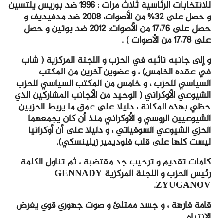
للانتخابات الرئاسية ثلاث مرات : 1996 ضد بوريس يلتسين
و حصل على 32% من الأصوات، 2008 ضد مدفيديف و
حصل على 17،76 من الأصوات، 2012 ضد بوتين و حصل
على 17،78 من الأصوات ) .
و إلى جانبه نائبه في الحزب و اللجنة المركزية ( شاب
في عقده الخامس) ، و عضوين آخرين من المكتب
السياسي للحزب ، و خامس من المكتب السياسي للحزب
الشيوعي الأوكراني ( الوحيد من الأجانب المشاركين الذي
حظي بهذه المكانة ، دليلا على عمق ما يربط الحزبين
الشيوعيين الروسي و الأوكراني منذ أن كان يجمعهما
الحزي الشيوعي السوفياتي ، و دليلا على أن أوكرانيا
ليست كلها على قلب فلوديمير زيلينسكي).
كلمات تقديم و ترحيب جد مقتضبة ، ثم تناول الكلمة
رئيس الحزب و اللجنة المركزية GENNADY
ZYUGANOV.
قامة فارهة ، و جسد ممتلئ و صوت جهوري قوي يفرض
الانتباه.