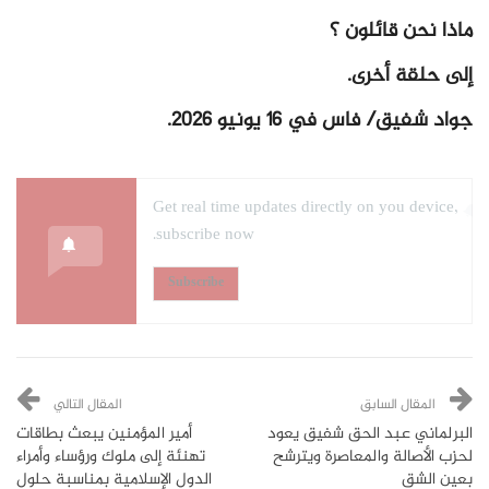
ماذا نحن قائلون ؟
إلى حلقة أخرى.
جواد شفيق/ فاس في 16 يونيو 2026.
Get real time updates directly on you device,
subscribe now.
Subscribe
المقال السابق
المقال التالي
البرلماني عبد الحق شفيق يعود
أمير المؤمنين يبعث بطاقات
لحزب الأصالة والمعاصرة ويترشح
تهنئة إلى ملوك ورؤساء وأمراء
بعين الشق
الدول الإسلامية بمناسبة حلول