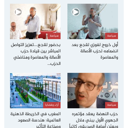
سياسة
سياسة
أول خروج لفوزي لقجع بعد
بحضور لقجع….تعزيز التواصل
انضمامه لحزب الأصالة
المباشر بين قيادة حزب
والمعاصرة
الأصالة والمعاصرة ومناضلي
الحزب…
سياسة
أراء وقضايا
حزب النهضة يعقد مؤتمره
المغرب في الخريطة الذهنية
الجهوي الأول ببني ملال
العالمية: هندسة الصعود
ويعيّن أسامة الصديقي كاتباً
وصناعة التأثير