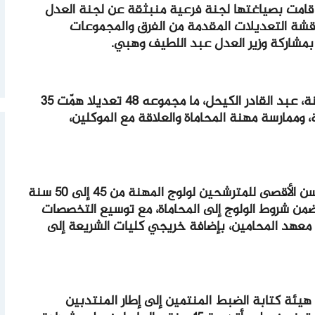
قامت بصياغتها لجنة فرعية منبثقة عن لجنة العدل
اقشة التعديلات المقدمة من الفرق والمجموعات
 بمشاركة وزير العدل عبد اللطيف وهبي.
وبلغ عدد التعديلات التي عرضها مقرر اللجنة، عبد القادر الكيحل، ما مجموعه 48 تعديلا همّت 35
 وممارسة مهنة المحاماة والعلاقة مع الموكلين،
وبذلك تمت المصادقة بالإجماع على رفع السن الأقصى للمترشحين لولوج المهنة من 45 إلى 50 سنة
 ضمن شروط الولوج إلى المحاماة، مع توسيع التخصصات
لى معهد المحامين، بإضافة خريجي كليات الشريعة إلى
يئة كتابة الضبط المنتمين إلى إطار المنتدبين