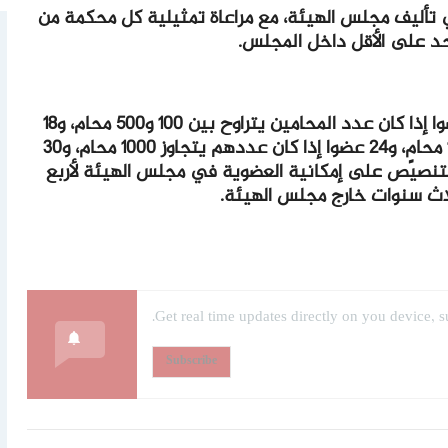
في تأليف مجلس الهيئة، مع مراعاة تمثيلية كل محكمة من
حد على الأقل داخل المجلس.
وفي هذا السياق، تم التنصيص على 12 عضوا إذا كان عدد المحامين يتراوح بين 100 و500 محام، و18
عضوا إذا كان عددهم يتراوح بين 501 و1000 محامٍ، و24 عضوا إذا كان عددهم يتجاوز 1000 محام، و30
م فما فوق، مع التنصيص على إمكانية العضوية في مجلس الهيئة لأربع
لاث سنوات خارج مجلس الهيئة.
Get real time updates directly on you device, s
Subscribe