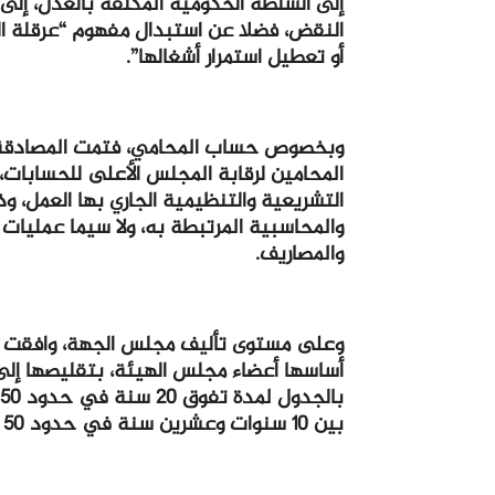
إلى السلطة الحكومية المكلفة بالعدل، إلى 
النقض، فضلا عن استبدال مفهوم “عرقلة الج
أو تعطيل استمرار أشغالها”.
وبخصوص حساب المحامي، فتمت المصادقة 
المحامين لرقابة المجلس الأعلى للحسابات
التشريعية والتنظيمية الجاري بها العمل، و
والمحاسبية المرتبطة به، ولا سيما عمليات ال
والمصاريف.
وعلى مستوى تأليف مجلس الجهة، وافقت ال
أساسها أعضاء مجلس الهيئة، بتقليصها إل
بين 10 سنوات وعشرين سنة في حدود 50 في المائة.