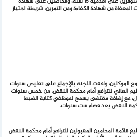
القضائيين من الدرجة الأولى على الأقل، والمتوفرين على أقدمية 15 سنة، والحاصلين على شهادة
ت المعفاة من شهادة الكفاءة ومن التمرين، شريطة اجتياز
ع الموكلين، وافقت اللجنة بالإجماع على تقليص سنوات
تعليم العالي للترافع أمام محكمة النقض، من خمس سنوات
دول، مع إضافة مقتضى يسمح لموظفي كتابة الضبط
محكمة النقض بعد قضاء ست سنوات.
ليغ قائمة المحامين المقبولين للترافع أمام محكمة النقض