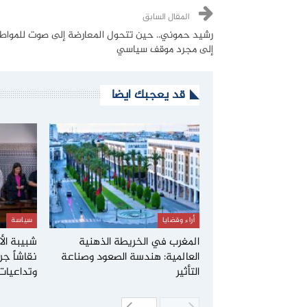
المقال السابق
رشيد حموني.. حين تتحول المعارضة إلى صوت للمواطن
إلى مجرد موقف سياسي
قد يعجبك ايضا
أراء وقضايا
سياسة
المغرب في الخريطة الذهنية
شبيبة الأ
العالمية: هندسة الصعود وصناعة
نقاشاً جر
التأثير
وتداعيات