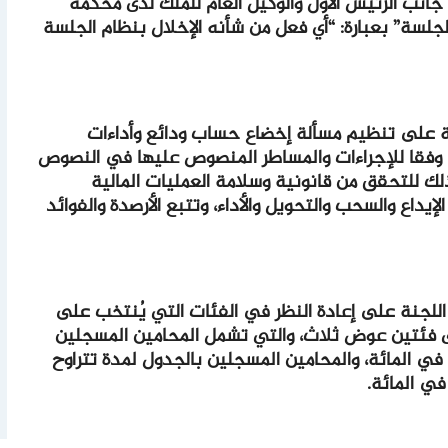
جانب الرئيس الأول والوكيل العام للملك لدى محكمة
لسة” بعبارة: “أي فعل من شأنه الإخلال بنظام الجلسة
على تنظيم مسألة إخضاع حساب ودائع وأداءات
، وفقا للإجراءات والمساطر المنصوص عليها في النصوص
ذلك للتحقق من قانونية وسلامة العمليات المالية
إيداع والسحب والتحويل والأداء، وتتبع الأرصدة والفوائد
لجنة على إعادة النظر في الفئات التي يُنتخب على
ى فئتين عوض ثلاث، والتي تشمل المحامين المسجلين
بالجدول لمدة تفوق 20 سنة في حدود 50 في المائة، والمحامين المسجلين بالجدول لمدة تتراوح