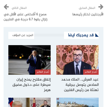
المقال السابق
المقال التالي
الأرجنتين تختار رئيسها
مصرع 6 أشخاص على الأقل في
زلزال بقوة 6.7 درجة في الفلبين
قد يعجبك ايضا
المزيد عن المؤلف
أخبار العالم
أخبار العالم
عيد العرش… الملك محمد
إتفاق مقترح يمنح إيران
السادس يتوصل ببرقية
سيطرة على دخول مضيق
تهنئة من رئيس الفلبين
هرمز