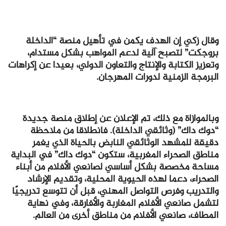
وقال زكي إن الهدف يكمن في تأهيل منصة “الداخلة
بروجكت” لتصبح آلية لدعم المواهب بشكل مستدام،
وتعزيز الكتابة والإنتاج والتعاون الدولي، بعيدا عن إكراهات
البرمجة الزمنية لدورات المهرجان.
وبالموازاة مع ذلك، تم الإعلان عن إطلاق منصة جديدة
“دوك داك” (وثائقي الداخلة). فانطلاقا من ملاحظة
دقيقة للمشهد الوثائقي النابض بالحياة الذي يغمر
مناطق الصحراء المغربية، ستكون “دوك داك” في البداية
مساحة مخصصة بشكل أساسي لصانعي الأفلام من أبناء
الصحراء، دعما لهذه الحيوية المحلية، وتقديم الإرشاد
والتدريب وفرص التواصل المهني، قبل أن تتوسع تدريجيًا
لتشمل صانعي الأفلام المغاربة والأفارقة، وفي نهاية
المطاف، صانعي الأفلام من مناطق أخرى من العالم.