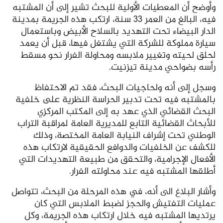
وأوضح أن المعطيات الأولية للبحث تشير إلى أن المشتبه
فيه، البالغ من العمر 33 سنة، ارتكب هذه الجريمة بمدينة
الدار البيضاء تحت التهديد بالسلاح الأبيض وباستعمال
سيارة مملوكة للشركة التي يشتغل فيها، قبل أن يعمد
لحلق لحيته وتغيير ملابسه ومحاولة الفرار نحو مسقط
رأسه بضواحي مدينة تيزنيت.
وسجل إلى أنه ولحاجيات البحث، فقد تم الاحتفاظ
بالمشتبه فيه تحت تدبير الحراسة النظرية على خلفية
البحث القضائي الذي عهد به إلى المكتب المركزي
للأبحاث القضائية التابع للمديرية العامة لمراقبة التراب
الوطني تحت إشراف النيابة العامة المختصة، وذلك
للكشف عن الخلفيات والدوافع الحقيقية لارتكاب هذه
الأفعال الإجرامية، والتحقق من طبيعة التهديدات التي
أطلقها المشتبه فيه عند محاولته الفرار.
وأشار البلاغ الى أنه، في هذه المرحلة من البحث، تتواصل
عمليات التفتيش والحجز لضبط الملابس التي كان
يرتديها المشتبه فيه خلال ارتكاب هذه الجريمة، وكل