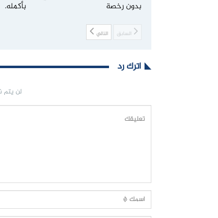
بدون رخصة
بأكمله.
السابق
التالي
اترك رد
لن يتم ن