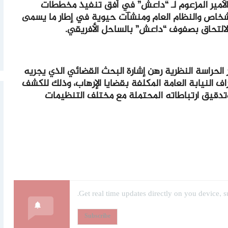
الأمير المزعوم لـ “داعش” في أفق تنفيذ مخططات
شخاص والنظام العام ومنشآت حيوية في إطار ما يسمى
 الالتحاق بصفوف “داعش” بالساحل الأفريقي.
الحراسة النظرية رهن إشارة البحث القضائي الذي يجريه
ف النيابة العامة المكلفة بقضايا الإرهاب، وذلك للكشف
تدقيق ارتباطاته المحتملة مع مختلف التنظيمات
Get real time updates directly on you device, s
Subscribe