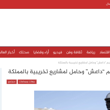
صال
اقتصاد
رياضة
ثقافة وفن
فيديو
أراء وقضايا
صحتك
أخبار العال
يم “داعش” وحامل لمشاريع تخريبية بالمملكة
يم “داعش” وحامل لمشاريع تخريبية بالمملكة
جهات وجماعات
مجتمع