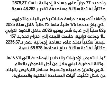
وتحديد 77 دواراً على مساحة إجمالية بلغت 2575,37
هكتاراً، لفائدة ساكنة مستهدفة تقدر بـ48.282 نسمة.
وأضاف أنه، وبعد دراسة طلبات رخص البناء والتجزيء،
التي بلغ عددها 175 طلباً، منها 113 طلباً خلال سنة 2025
و62 طلباً إلى غاية شهر يونيو 2026، داخل النفوذ الترابي
لـ11 جماعة ترابية، خلصت اللجنة إلى اقتراح تحديد 157
تجمعاً سكنياً تمتد على مساحة إجمالية تقدر بـ2235,67
هكتاراً، لفائدة ساكنة يبلغ تعدادها 65.578 نسمة.
كما استعرض الإجراءات والتدابير المصاحبة التي اتخذتها
الوكالة الحضرية لبني ملال من أجل النهوض بالعالم
القروي وتعزيز جاذبيته وتبسيط مساطر الترخيص بالبناء،
من خلال تكثيف آليات المساعدة التقنية والمعمارية.