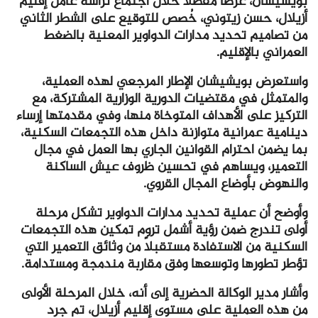
بويشيشان، عرضاً مفصلاً خلال اجتماع ترأسه عامل إقليم
أزيلال، حسن زيتوني، خُصص للتوقيع على الشطر الثاني
من تصاميم تحديد مدارات الدواوير المعنية بالضغط
العمراني بالإقليم.
واستعرض بويشيشان الإطار المرجعي لهذه العملية،
والمتمثل في مقتضيات الدورية الوزارية المشتركة، مع
التركيز على الأهداف المتوخاة منها، وفي مقدمتها إرساء
دينامية عمرانية متوازنة داخل هذه التجمعات السكنية،
بما يضمن احترام القوانين الجاري بها العمل في مجال
التعمير، ويساهم في تحسين ظروف عيش الساكنة
والنهوض بأوضاع المجال القروي.
وأوضح أن عملية تحديد مدارات الدواوير تشكل مرحلة
أولى تندرج ضمن رؤية أشمل تروم تمكين هذه التجمعات
السكنية من الاستفادة مستقبلاً من وثائق التعمير التي
تؤطر تطورها وتوسعها وفق مقاربة مندمجة ومستدامة.
وأشار مدير الوكالة الحضرية إلى أنه، خلال المرحلة الأولى
من هذه العملية على مستوى إقليم أزيلال، تم جرد