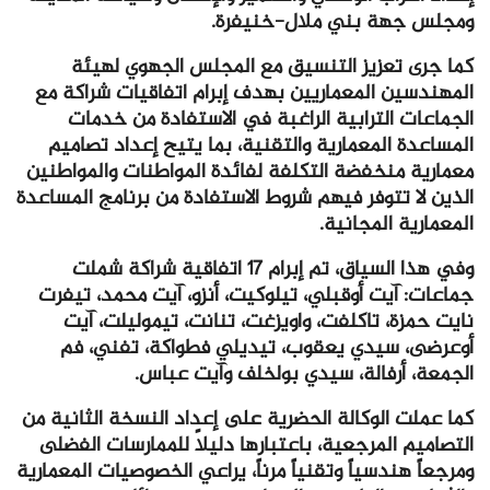
ومجلس جهة بني ملال-خنيفرة.
كما جرى تعزيز التنسيق مع المجلس الجهوي لهيئة
المهندسين المعماريين بهدف إبرام اتفاقيات شراكة مع
الجماعات الترابية الراغبة في الاستفادة من خدمات
المساعدة المعمارية والتقنية، بما يتيح إعداد تصاميم
معمارية منخفضة التكلفة لفائدة المواطنات والمواطنين
الذين لا تتوفر فيهم شروط الاستفادة من برنامج المساعدة
المعمارية المجانية.
وفي هذا السياق، تم إبرام 17 اتفاقية شراكة شملت
جماعات: آيت أوقبلي، تيلوكيت، أنزو، آيت محمد، تيفرت
نايت حمزة، تاكلفت، واويزغت، تنانت، تيموليلت، آيت
أوعرضى، سيدي يعقوب، تيديلي فطواكة، تفني، فم
الجمعة، أرفالة، سيدي بولخلف وآيت عباس.
كما عملت الوكالة الحضرية على إعداد النسخة الثانية من
التصاميم المرجعية، باعتبارها دليلاً للممارسات الفضلى
ومرجعاً هندسياً وتقنياً مرناً، يراعي الخصوصيات المعمارية