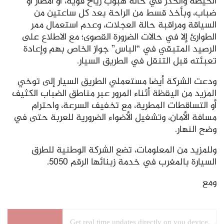
الحيطة والحذر في حالة هبوب رياح قوية، أو أمطار أو
ضباب، وبأخذ قسط من الراحة بعد كل ساعتين من
السياقة ومراقبة حالة العجلات، وعدم استعمال ممر
الطوارئ إلا في حالات الضرورة القصوى؛ مع الاطلاع على
الرصيد المتبقي في “الباس” جواز الخاص بهم وإعادة
تعبئته قبل التنقل في الطريق السيار.
ودعت الشركة أيضا مستعملي الطريق السيار إلى توخي
المزيد من اليقظة أثناء المرور عبر مناطق الضباب الكثيف
أو التساقطات المطرية، مع تخفيف السرعة، واحترام
مسافة الأمان، وتشغيل الأضواء الضرورية للعربة حتى في
وضح النهار.
وللمزيد من المعلومات، تضع الشركة الوطنية للطرق
السيارة بالمغرب في خدمة زبنائها الرقم 5050.
ومع
Get real time updates directly on you device,