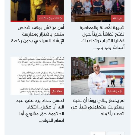
سياسة
جهات وجماعات
شبيبة الأصالة والمعاصرة
أمن مراكش يوقف شخص
تفتح نقاشاً جريئاً حول
متهم بالابتزاز وممارسة
قضايا الشباب وتداعيات
الإرشاد السياحي بدون رخصة
أحداث باب باب…
أراء وقضايا
مجتمع
لم يخطر ببالي يومًا أن علبة
لحسن حداد يرد على عبد
بسكويت ستعلمني شيئًا عن
الله أبا عقيل…انتقاد
شعب بأكمله.
الحكومة حق مشروع. أما
اتهام الدولة…