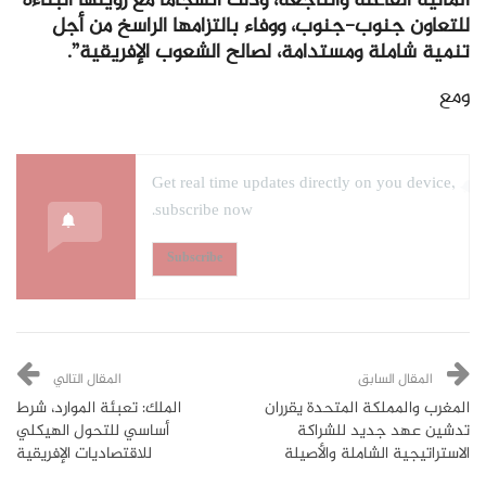
المالية الفاعلة والناجعة، وذلك انسجاما مع رؤيتها البناءة
للتعاون جنوب-جنوب، ووفاء بالتزامها الراسخ من أجل
تنمية شاملة ومستدامة، لصالح الشعوب الإفريقية”.
ومع
Get real time updates directly on you device,
subscribe now.
Subscribe
المقال السابق
المقال التالي
المغرب والمملكة المتحدة يقرران
الملك: تعبئة الموارد، شرط
تدشين عهد جديد للشراكة
أساسي للتحول الهيكلي
الاستراتيجية الشاملة والأصيلة
للاقتصاديات الإفريقية