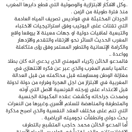
..وكل الافكار الابتزازية والوصولية التي قطع دابرها المغرب
منذ فترة طويلة من الزمن .
الجرذان المختبئة في قواديس تصريف المياه العادمة
التي تقتات على اليوتيب وفق استراتيجيات الاختباء
والتبعية لمافيات دولية او جهات معينة لا يروقعا واقع
المغرب الحديث السائر نحو الارتقاء والتقدم والازدهار
والكرامة الإنسانية والتطور المستمر وفق رؤى متكاملة
وواعدة ..
فالمدعو الخائن زكرياء المومني الذي يدعي انه كان بطلا
عالميا باسم المغرب والذي عبر عن فكره الانتهازي في
مغازلة الوطن ومساومته قبل محاكمته من قبل العدالة
المغربية في الابتزاز من اجل الهجرة وفراره من دولة لدولة
قبل الاعتداء على زوجته الفرنسية الاصل التي آوته
وضمدت جراحاته وكشفت عقده المكبوتة الجنسية
والمتطرفة والمناهضة للسلام الأسري..وغيرها من النعرات
التي تنم على مختلف العقد النفسية والذي اصبح مذكرة
بحث دولي وانطفأت نجوميته الرياضية .
أما المدعو الخائن محمد حاجب المتشبع بالتطرف