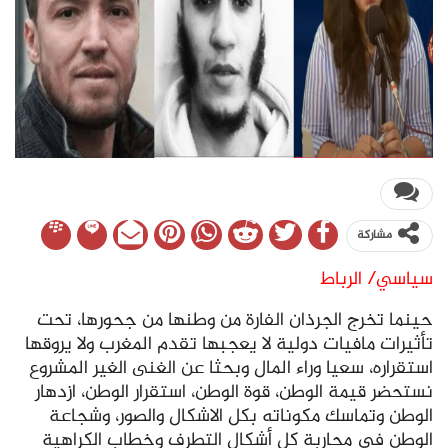
مشاركة
سياسي/ الرباط
حينما تخرج الجرذان الفارة من وطنها من جحورها، تحت
تأثيرات مافيات دولية لا يعجبها تقدم المغرب ولا يروقها
استقراره، سعيا وراء المال وبحثا عن الغنى الغير المشروع
نستحضر قيمة الوطن، قوة الوطن، استقرار الوطن، ازدهار
الوطن وتماسك مكوناته بكل الاشكال والصور، وشجاعة
الوطن في محاربة كل أشكال التطرف وخطاب الكراهية