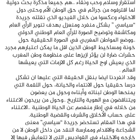
استقرار وسلام وحب ونقاء ..هم جميعا مذكرة بحث دولية
لما اقترفوه من جرائم في حق الوطن الأم وحتى دول
الاحتواء وعكسوا من خلال الفيديو الذي نقلته جريدة
“سياسي ” بشكل منفرد ومنعزل بهدف تنوير الرأي العام
ومكاشفة وتوضيح الصورة للرأي العام الوطني الدولي
..ووضع المواطن المغربي في الصورة الحقيقية حول
خونة ومساخيط الوطن الذين اقل ما يمكن اعتبارهم مجرد
حشرات ضارة لن يؤثر ازيزها على منظومة وطن المغرب
الذي يعيش اوج الحياة رغم كل الازمات التي يعيشها
العالم .
وقد انفردنا ايضا بنقل الحقيقة التي عليها ان تشكل
درسا حقيقيا حول الانتماء والخيانة، حول اللقمة التي
يمنحها الوطن لبناته وأبناءه وحول من يعضون
ويتناقضون مع الهوية والتاريخ ..وحول من يريدون الاغتناء
من خلاله في إطار منفصم عن الحياة الوطنية ..الاغتناء
على حساب الأخلاق والشرف والقضية الوطنية.
في هذا المقام تستحضر جريدة “سياسي” معنى
الشجاعة والاقدام وممارسة النقد من داخل الوطن لا من
خارجه والاختباء في القواديس التي لا تتعايش فيها إلا