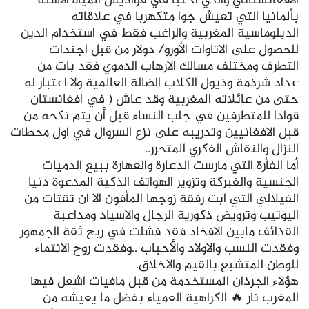
الافغانستاني والذي اختبأ في قواديس المياه الآسنة
بألمانيا التي تعيش جوا متكهربا في علاقاته
الدبلوماسية المغربية والراغب فقط في استخدام الدين
للحصول على الاتاوات الأورو/ دولار من قبل اجندات
التطرف ومختلف مسالك الارهاب الدموي فقد بات من
عداد شرذمة وذيول الكلاب الضالة العالمية ولا اعتبار له
حتى من عائلاته المغربية وقد عاش ( في افغانستان
قوادا للمتطرفين في جلب النساء قبل أن يتم نكحه من
قبل الافغانيين وتدريبه على نزع السروال في اول محطات
النزال والنقاش الفكري المتحرر..
أما الفأرة التي مارست الدعارة والعهارة ببيع الدميات
الجنسية والفبركة وتزوير الهواتف الذكية المدعوة دنيا
الفيلالي التي ابت رفقة زوجها المأفون الا ان تقتات من
اليوتيب وترويض ذكورية الرجال والاسياد ومداعبة
القذائف مابين الافخاد فقد فشلت في ربح ثقة الجمهور
وفقدت النسب والاولاد والأحباب ..وفقدت روح الانتماء
للوطن المتشبع بالقيم والاخلاق.
هؤلاء الجرذان المستخدمة من قبل مافيات اشعل فيها
المغرب نار 🔥 الكراهية العمياء بفضل ما يعيشه من