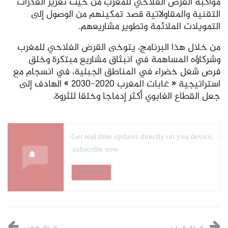
مواكبة القرض الفلاحي للمغرب من حيث تعزيز القدرات
التقنية والمقاولاتية قصد تمكينهم من الوصول إلى
التمويلات الملائمة وتطوير مشاريعهم.
من خلال هذا البرنامج، يتوخى القرض الفلاحي للمغرب
وشركاؤه المساهمة في انبثاق مشاريع مبتكرة وخلق
فرص شغل خضراء في المناطق الجبلية، في انسجام مع
استراتيجية « غابات المغرب 2020-2030 » الهادف إلى
جعل القطاع الغابوي أكثر إدماجا وخلقا للثروة.
Get real time updates directly on you device,
subscribe now.
Subscribe