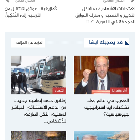
المقال السابق
المقال التالي
الامتحانات الاشهادية : مشاكل
الأمازيغية : عوائق الانتقال من
التدبير و التنظيم و مهزلة الفوارق
الترسيم إلى التَّمْكِينْ
المجحفة في التعويضات !!!
قد يعجبك ايضا
المزيد عن المؤلف
أراء وقضايا
اقتصاد
المغرب في عالم يعاد
إطلاق حصة إضافية جديدة
تشكيله: أية استراتيجية
من الدعم الاستثنائي المباشر
جيوسياسية؟
لمهنيي النقل الطرقي
للأشخاص…