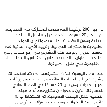
من بين 200 ترشيحا التي قدمت للمشاركة في المسابقة،
تم انتقاء 20 مشروعا تتمحور حول سلاسل السياحة
البيئية ومهن الفضاءات الطبيعية، وتثمين الموارد
الطبيعية والمنتجات المجالية، وتربية الأحياء المائية في
الوسط القروي. وتوجد هذه المشاريع في أربع جهات وهي
: طنجة – تطوان – الحسيمة، فاس – مكناس، الرباط – سلا
– القنيطرة، بني ملال – خنيفرة.
على مدى اليومين اللذان استغرقهما الحدث، استفاد 20
مشارك في المنافسات النهائية من سلسلة من ورشات
تعزيز القدرات. ومن بين 20 مشاركا في الطور النهائي
للمسابقة، الذين دافعوا عن مشاريعهم أمام هيئة
التحكيم خلال الجلسة العمومية، تم الاحتفاظ ب 10
فائزين بعد المداولات. وسيستفيد هؤلاء الفائزون من