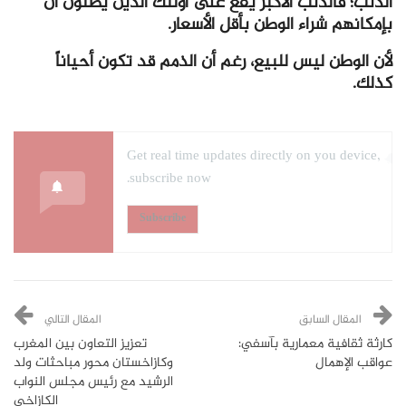
الذنب؛ فالذنب الأكبر يقع على أولئك الذين يظنون أن
بإمكانهم شراء الوطن بأقل الأسعار.
لأن الوطن ليس للبيع، رغم أن الذمم قد تكون أحياناً
كذلك.
Get real time updates directly on you device,
subscribe now.
Subscribe
المقال السابق
المقال التالي
كارثة ثقافية معمارية بآسفي:
تعزيز التعاون بين المغرب
عواقب الإهمال
وكازاخستان محور مباحثات ولد
الرشيد مع رئيس مجلس النواب
الكازاخي