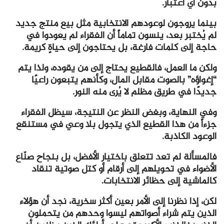
بدون أي اعتبار.
بينما يروجون لوعودهم الانتخابية مثل بيع منتج جديد
لم يُختبر بعد، ينسون تماماً أن الفقراء لم يعودوا في
حاجة إلى كلمات فارغة، بل يحتاجون إلى حياةٍ كريمة.
ولكن ما العمل، فالقطيع يحتاج إلى من يقوده، ولذا يتم
“إغواؤه” بالصوت مقابل المال، وكأنهم يتبعون راعيًا
جديدًا في طريق مظلم لا يُرى منه النور.
وفي النهاية، وبغض النظر عن النتيجة، سيظل الفقراء
جزءاً من هذا القطيع الذي يتجول بلا وعي في مستنقع
الوعود الكاذبة.
فالمسألة لم تعد تتعلق باختيار الأفضل، بل بنجاح صنّاع
الأضواء في تحويلهم إلى أرقام أو كتل صوتية تنقاد
كالماشية إلى حظائر الانتخابات.
لكن، إذا نظرنا إلى الأمر بعين أكثر سخرية، نجد أن هؤلاء
الذين يتم شراء أصواتهم ليسوا وحدهم من يتحملون