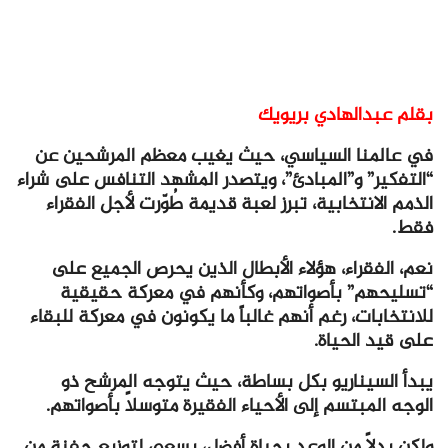
بقلم عبدالهادي بريويك
في عالمنا السياسي، حيث يغيب معظم المرشحين عن
“التفكير” و”المبادئ”، ويتصدر المشهد التنافس على شراء
الذمم الانتخابية، تبرز لعبة قديمة طُوّرت لأجل الفقراء
فقط.
نعم، الفقراء، هؤلاء الأبطال الذين يحرص الجميع على
“تسليحهم” بأصواتهم، وكأنهم في معركة حقيقية
للانتخابات، رغم أنهم غالباً ما يكونون في معركة للبقاء
على قيد الحياة.
يبدأ السيناريو بكل بساطة، حيث يتوجه المرشح ذو
الوجه المبتسم إلى الأحياء الفقيرة متوسلاً بأصواتهم.
ولكن بدلاً من الوعد بحياة أفضل، يسعى لتوزيع حفنة من